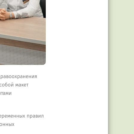
дравоохранения
собой макет
нтами
беременных правил
ионных