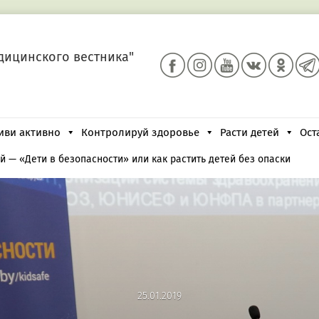
дицинского вестника"
иви активно
Контролируй здоровье
Расти детей
Ост
ей
—
«Дети в безопасности» или как растить детей без опаски
25.01.2019
25.01.2019