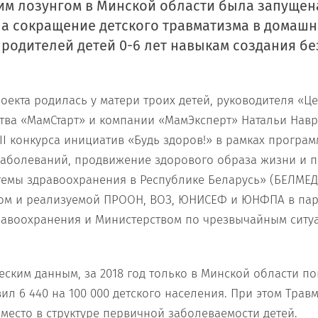
им лозунгом в Минской области была запущен
а сокращение детского травматизма в домашни
 родителей детей 0-6 лет навыкам создания б
оекта родилась у матери троих детей, руководителя «Ц
ства «МамСтарт» и компании «МамЭксперт» Натальи Навр
III конкурса инициатив «Будь здоров!» в рамках прогр
аболеваний, продвижение здорового образа жизни и 
емы здравоохранения в Республике Беларусь» (БЕЛМЕ
ом и реализуемой ПРООН, ВОЗ, ЮНИСЕФ и ЮНФПА в пар
равоохранения и Министерством по чрезвычайным ситу
еским данным, за 2018 год только в Минской области по
ил 6 440 на 100 000 детского населения. При этом Трав
 место в структуре первичной заболеваемости детей.