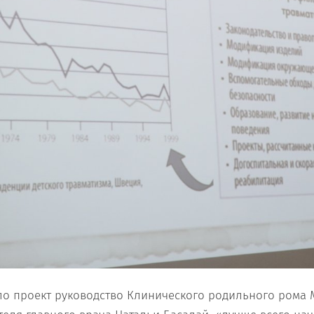
о проект руководство Клинического родильного рома 