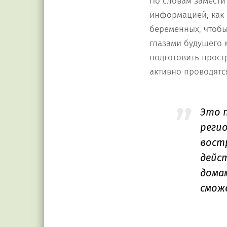
По словам замести
информацией, как 
беременных, чтобы
глазами будущего 
подготовить прост
активно проводятс
Это 
реги
вост
дейс
дома
смож