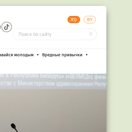
RU
BY
авайся молодым
Вредные привычки