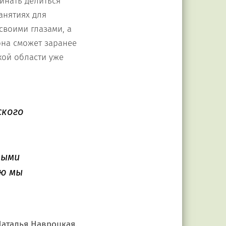
инать делиться
анятиях для
своими глазами, а
она сможет заранее
кой области уже
ского
ными
ю мы
аталья Навроцкая.