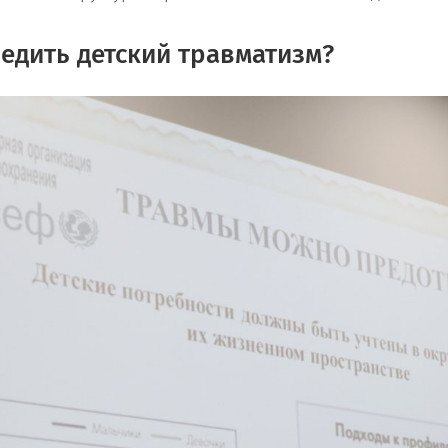
едить детский травматизм?