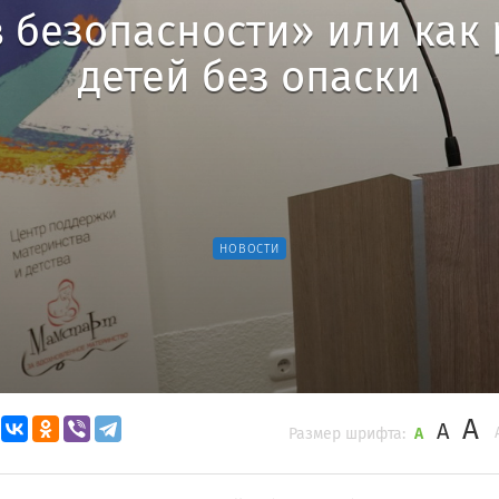
в безопасности» или как 
детей без опаски
НОВОСТИ
A
A
Размер шрифта:
A