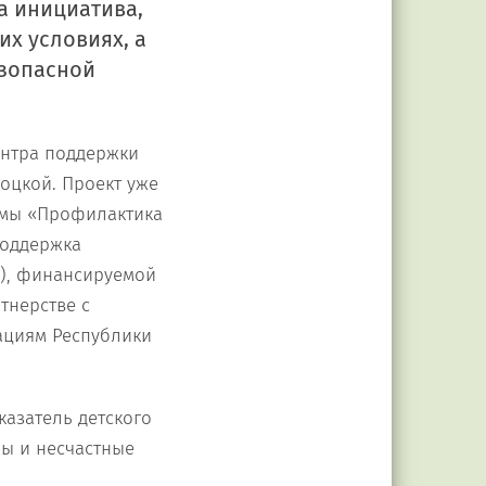
а инициатива,
х условиях, а
езопасной
ентра поддержки
оцкой. Проект уже
аммы «Профилактика
поддержка
Д), финансируемой
тнерстве с
ациям Республики
казатель детского
мы и несчастные