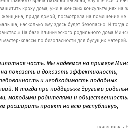
теля главного врача Натальи Басалай, «лучше всего нач
защитить кроху дома, уже в женских консультациях на з
 женщина, придя домой, посмотрела на помещение не 
малыша, насколько ему здесь будет безопасно. И тогда 
ранство.» На базе Клинического родильного дома Минс
я мастер-классы по безопасности для будущих матерей.
пилотная часть. Мы надеемся на примере Мин
она показать и доказать эффективность,
ребованность и необходимость подобных
твий. И тогда при поддержке другими родиль
ми, молодыми родителями и общественность
ем расширить проект на всю республику
»,
- поделилась
Н