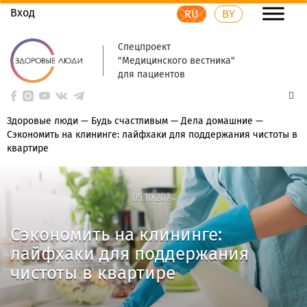
Вход
RU
BY
Спецпроект
"Медицинского вестника"
для пациентов
Здоровые люди
—
Будь счастливым
—
Дела домашние
—
Сэкономить на клининге: лайфхаки для поддержания чистоты в
квартире
05.10.2024
05.10.2024
Сэкономить на клининге:
лайфхаки для поддержания
чистоты в квартире