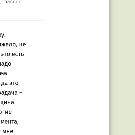
, главное,
у.
жело, не
 это есть
надо
еем
гда это
задача –
нщина
огие
омента,
т мне