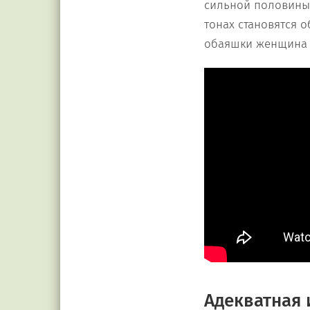
сильной половины
тонах становятся 
обаяшки женщина т
Адекватная 