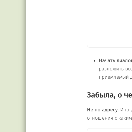
Начать диалог
разложить вс
приемлемый д
Забыла, о ч
Не по адресу.
Иногд
отношения с каким