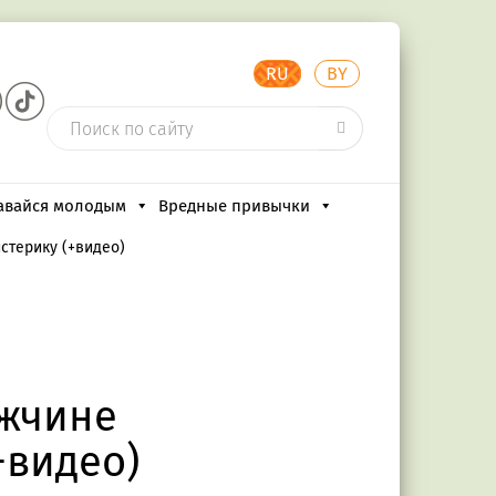
RU
BY
авайся молодым
Вредные привычки
стерику (+видео)
ужчине
+видео)