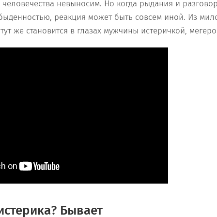
 человечества невыносим. Но когда рыдания и разгов
обыденностью, реакция может быть совсем иной. Из ми
ут же становится в глазах мужчины истеричкой, мегеро
истерика? Бывает