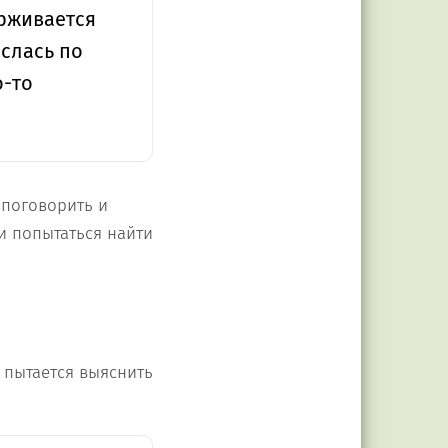
рживается
еслась по
о-то
 поговорить и
и попытаться найти
 пытается выяснить