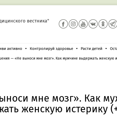
дицинского вестника"
иви активно
Контролируй здоровье
Расти детей
Ост
шения
—
«Не выноси мне мозг». Как мужчине выдержать женскую и
ыноси мне мозг». Как м
ать женскую истерику (