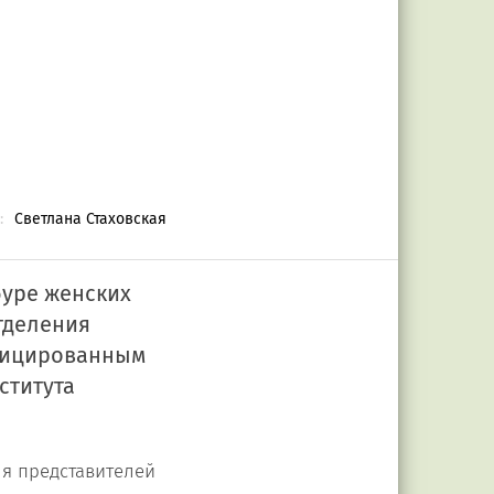
:
Светлана Стаховская
буре женских
тделения
ифицированным
ститута
ля представителей