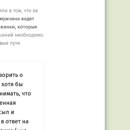
ли в том, что ее
мужчина ведет
овинки, которые
ошений необходимо.
вые пути
ворить о
 хотя бы
нимать, что
ренная
сыл и
в ответ на