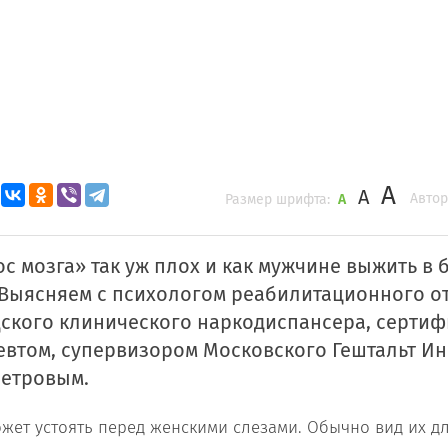
A
A
Автор
Размер шрифта:
A
с мозга» так уж плох и как мужчине выжить в 
 Выясняем с психологом реабилитационного о
дского клинического наркодиспансера, серт
евтом, супервизором Московского Гештальт Ин
Петровым.
жет устоять перед женскими слезами. Обычно вид их д