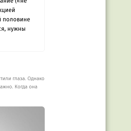
ание («не
акцией
ой половине
ся, нужны
тили глаза. Однако
ажно. Когда она