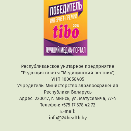
Республиканское унитарное предприятие
"Редакция газеты "Медицинский вестник",
УНП 100058405
Учредитель: Министерство здравоохранения
Республики Беларусь
Адрес: 220017, г. Минск, ул. Матусевича, 77-4
Телефон: +375 17 378 42 72
E-mail:
info@24health.by