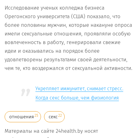
Исследование ученых колледжа бизнеса
Орегонского университета (США) показало, что
более половины мужчин, которые накануне опроса
имели сексуальные отношения, проявляли особую
вовлеченность в работу, генерировали свежие
идеи и оказывались на порядок более
удовлетворены результатами своей деятельности,
чем те, кто воздержался от сексуальной активности.
Укрепляет иммунитет, снимает стресс.
Когда секс больше, чем физиология
25
22
отношения
секс
Материалы на сайте 24health.by носят