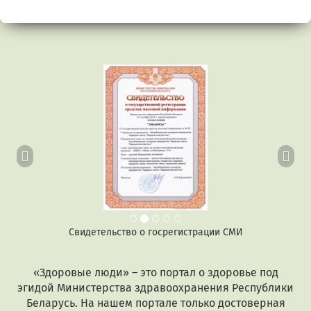
Предыдущий
Сл
Свидетельство о госрегистрации СМИ
«Здоровые люди» – это портал о здоровье под
эгидой Министерства здравоохранения Республики
Беларусь. На нашем портале только достоверная