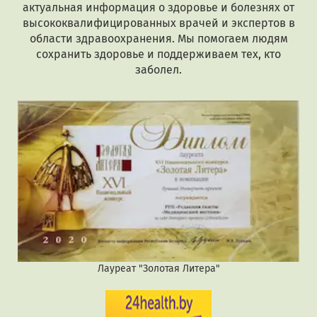
актуальная информация о здоровье и болезнях от
высококвалифицированных врачей и экспертов в
области здравоохранения. Мы помогаем людям
сохранить здоровье и поддерживаем тех, кто
заболел.
Лауреат "Золотая Литера"