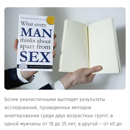
Более реалистичными выглядят результаты
исследований, проведенных методом
анкетирования среди двух возрастных групп: в
одной мужчины от 18 до 25 лет, в другой – от 40 до