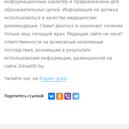
информационный характер и предназначены для
образовательных целей. Информация не должна
использоваться в качестве медицинских
рекомендаций. Ставит диагноз и назначает лечение
только ваш лечащий врач. Редакция сайта не несет
ответственности за возможные негативные
последствия, возникшие в результате
использования информации, размещенной на
сайте 24health.by.
Читайте нас на
Яндекс-дзен
Поделитесь ссылкой