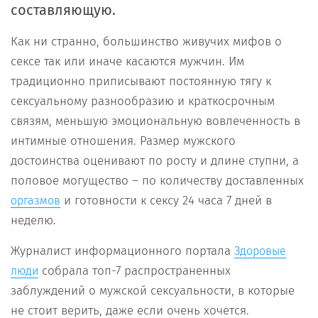
составляющую.
Как ни странно, большинство живучих мифов о
сексе так или иначе касаются мужчин. Им
традиционно приписывают постоянную тягу к
сексуальному разнообразию и краткосрочным
связям, меньшую эмоциональную вовлеченность в
интимные отношения. Размер мужского
достоинства оценивают по росту и длине ступни, а
половое могущество – по количеству доставленных
и готовности к сексу 24 часа 7 дней в
оргазмов
неделю.
Журналист информационного портала
Здоровые
собрала топ-7 распространенных
люди
заблуждений о мужской сексуальности, в которые
не стоит верить, даже если очень хочется.