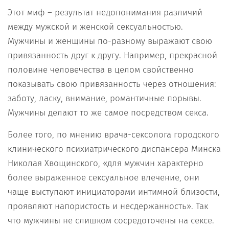
Этот миф – результат недопонимания различий
между мужской и женской сексуальностью.
Мужчины и женщины по-разному выражают свою
привязанность друг к другу. Например, прекрасной
половине человечества в целом свойственно
показывать свою привязанность через отношения:
заботу, ласку, внимание, романтичные порывы.
Мужчины делают то же самое посредством секса.
Более того, по мнению врача-сексолога городского
клинического психиатрического диспансера Минска
Николая Хвощинского, «для мужчин характерно
более выраженное сексуальное влечение, они
чаще выступают инициаторами интимной близости,
проявляют напористость и несдержанность». Так
что мужчины не слишком сосредоточены на сексе.