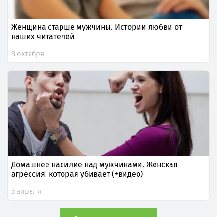
Женщина старше мужчины. Истории любви от
наших читателей
8 октября
Домашнее насилие над мужчинами. Женская
агрессия, которая убивает (+видео)
5 апреля