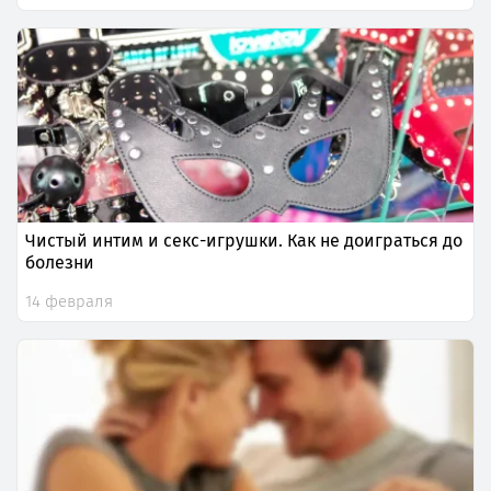
Чистый интим и секс-игрушки. Как не доиграться до
болезни
14 февраля