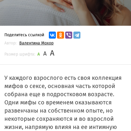
Поделитесь ссылкой
Автор:
Валентина Мохор
A
A
Размер шрифта:
A
У каждого взрослого есть своя коллекция
мифов о сексе, основная часть которой
собрана еще в подростковом возрасте.
Одни мифы со временем оказываются
развенчаны на собственном опыте, но
некоторые сохраняются и во взрослой
жизни, напрямую влияя на ее интимную