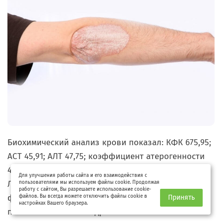
Биохимический анализ крови показал:
КФК
675,95;
АСТ 45,91; АЛТ 47,75; коэффициент атерогенности
4,65 при холестерине 5,2 (триглиц. 2,1, ЛПВП 0,92,
Для улучшения работы сайта и его взаимодействия с
ЛПНП 3,33, С-реактивный белок 5, ревматоидный
пользователями мы используем файлы cookie. Продолжая
работу с сайтом, Вы разрешаете использование cookie-
фактор 7). Есть проблемы с суставами, шейный и
файлов. Вы всегда можете отключить файлы cookie в
Принять
настройках Вашего браузера.
поясничный остеохондроз.