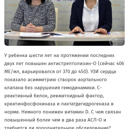
У ребенка шести лет на протяжении последних
двух лет повышен антистрептолизин-О (сейчас 406
МЕ/мл, варьировался от 370 до 450). УЗИ сердца
показало асимметрию створок аортального
клапана без нарушения гемодинамики. С-
реактивный белок, ревматоидный фактор,
креатинфосфокиназа и лактатдегидрогеназа в
норме. Немного понижен витамин D. С чем связан
повышенный более чем в два раза АСЛ-О и
требуется ли дополнительное обследование?