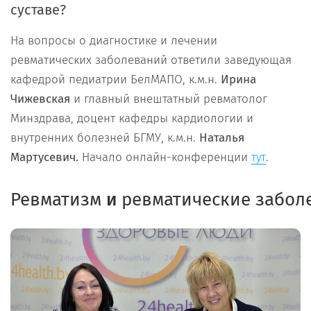
суставе?
На вопросы о диагностике и лечении
ревматических заболеваний ответили заведующая
кафедрой педиатрии БелМАПО, к.м.н.
Ирина
Чижевская
и главный внештатный ревматолог
Минздрава, доцент кафедры кардиологии и
внутренних болезней БГМУ, к.м.н.
Наталья
Мартусевич.
Начало онлайн-конференции
.
тут
Ревматизм
и
ревматические
забол