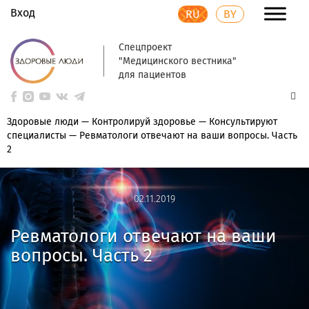
Вход
RU
BY
Спецпроект
"Медицинского вестника"
для пациентов
Здоровые люди
—
Контролируй здоровье
—
Консультируют
специалисты
—
Ревматологи отвечают на ваши вопросы. Часть
2
02.11.2019
02.11.2019
Ревматологи отвечают на ваши
вопросы. Часть 2