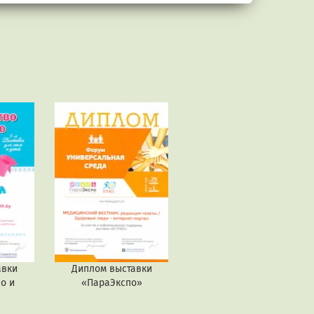
авки
Диплом выставки
о и
«ПараЭкспо»