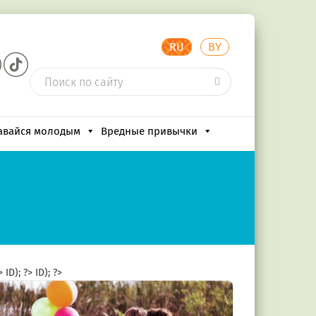
RU
BY
авайся молодым
Вредные привычки
?>
ID); ?>
ID); ?>