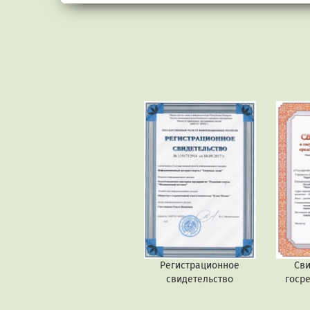
Регистрационное
Сви
свидетельство
госр