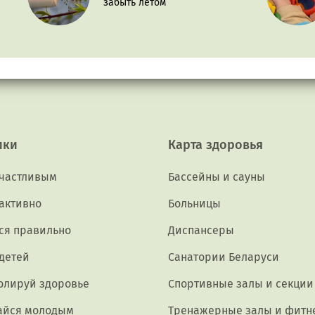
забыть летом
ики
Карта здоровья
счастливым
Бассейны и сауны
активно
Больницы
ся правильно
Диспансеры
 детей
Санатории Беларуси
олируй здоровье
Спортивные залы и секции
айся молодым
Тренажерные залы и фитн