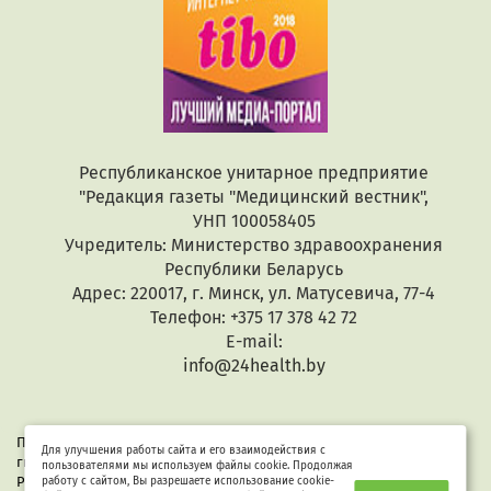
Республиканское унитарное предприятие
"Редакция газеты "Медицинский вестник",
УНП 100058405
Учредитель: Министерство здравоохранения
Республики Беларусь
Адрес: 220017, г. Минск, ул. Матусевича, 77-4
Телефон: +375 17 378 42 72
E-mail:
info@24health.by
При копировании или цитировании текстов активная
Для улучшения работы сайта и его взаимодействия с
гиперссылка обязательна. Все материалы защищены законом
пользователями мы используем файлы cookie. Продолжая
Республики Беларусь «Об авторском праве и смежных правах».
работу с сайтом, Вы разрешаете использование cookie-