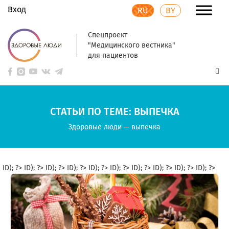
Вход
RU
BY
Спецпроект
"Медицинского вестника"
для пациентов
СТАТЬИ ПО ТЕМЕ: ВЫПЕЧКА
Здоровые люди
—
выпечка
ID); ?>
ID); ?>
ID); ?>
ID); ?>
ID); ?>
ID); ?>
ID); ?>
ID); ?>
ID); ?>
ID); ?>