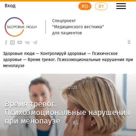
Вход
RU
BY
Спецпроект
"Медицинского вестника"
для пациентов
Здоровые люди
—
Контролируй здоровье
—
Психическое
здоровье
—
Время тревог. Психоэмоциональные нарушения при
менопаузе
20.11.2023
20.11.2023
Время тревог.
Психоэмоциональные нарушения
при менопаузе