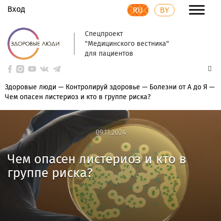
Вход
RU
BY
Спецпроект
"Медицинского вестника"
для пациентов
Здоровые люди
—
Контролируй здоровье
—
Болезни от А до Я
—
Чем опасен листериоз и кто в группе риска?
09.11.2024
09.11.2024
Чем опасен листериоз и кто в
группе риска?