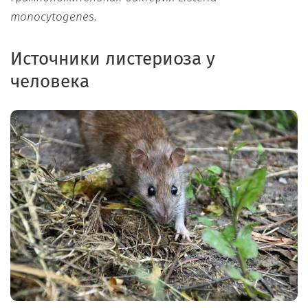
monocytogenes.
Источники листериоза у
человека