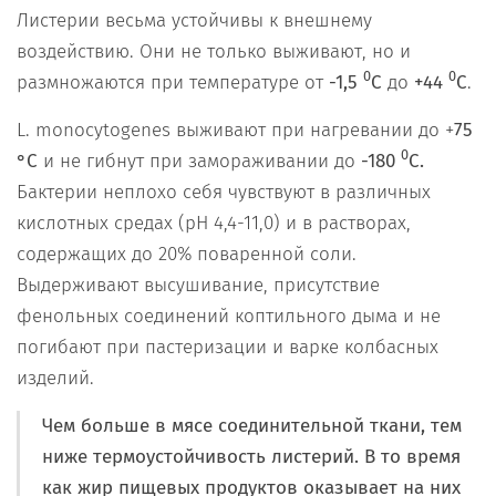
Листерии весьма устойчивы к внешнему
воздействию. Они не только выживают, но и
0
0
размножаются при температуре от
-1,5
С
до
+44
С
.
L. monocytogenes выживают при нагревании до +
75
0
°С
и не гибнут при замораживании до
-180
С.
Бактерии неплохо себя чувствуют в различных
кислотных средах (рН 4,4-11,0) и в растворах,
содержащих до 20% поваренной соли.
Выдерживают высушивание, присутствие
фенольных соединений коптильного дыма и не
погибают при пастеризации и варке колбасных
изделий.
Чем больше в мясе соединительной ткани, тем
ниже термоустойчивость листерий. В то время
как жир пищевых продуктов оказывает на них