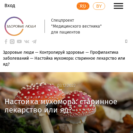
Вход
RU
BY
Спецпроект
"Медицинского вестника"
для пациентов
Здоровые люди
—
Контролируй здоровье
—
Профилактика
заболеваний
—
Настойка мухомора: старинное лекарство или
яд?
03.12.2022
03.12.2022
Настойка мухомора: старинное
лекарство или яд?