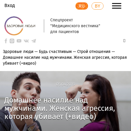
Вход
RU
BY
Спецпроект
"Медицинского вестника"
для пациентов
Здоровые люди
—
Будь счастливым
—
Строй отношения
—
Домашнее насилие над мужчинами. Женская агрессия, которая
убивает (+видео)
05.04.2019
05.04.2019
Домашнее насилие над
мужчинами. Женская агрессия,
которая убивает (+видео)