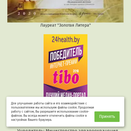
Лауреат "Золотая Литера"
Для улучшения работы сайта и его взаимодействия с
пользователями мы используем файлы cookie. Продолжая
Республиканское унитарное предприятие
работу с сайтом, Вы разрешаете использование cookie-
файлов. Вы всегда можете отключить файлы cookie в
Принять
"Редакция газеты "Медицинский вестник",
настройках Вашего браузера.
УНП 100058405
Учредитель: Министерство здравоохранения