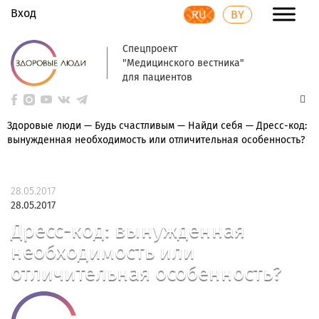
Вход
RU
BY
Спецпроект
"Медицинского вестника"
для пациентов
Здоровые люди
—
Будь счастливым
—
Найди себя
—
Дресс-код:
вынужденная необходимость или отличительная особенность?
28.05.2017
28.05.2017
Дресс-код: вынужденная
необходимость или
отличительная особенность?