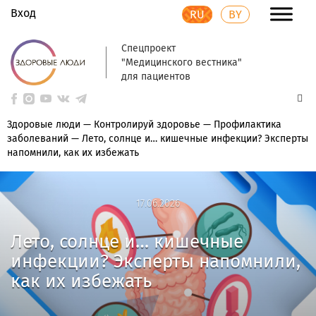
Вход
RU
BY
Спецпроект
"Медицинского вестника"
для пациентов
Здоровые люди
—
Контролируй здоровье
—
Профилактика
заболеваний
—
Лето, солнце и… кишечные инфекции? Эксперты
напомнили, как их избежать
17.06.2026
17.06.2026
Лето, солнце и… кишечные
инфекции? Эксперты напомнили,
как их избежать