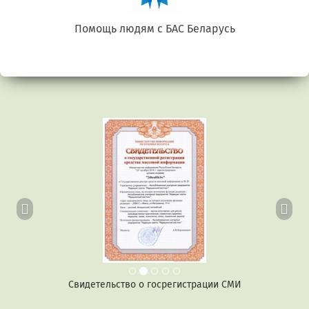
Беларусь. Gluten free
Предыдущий
Сл
Свидетельство о госрегистрации СМИ