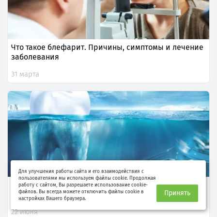
Что такое блефарит. Причины, симптомы и лечение
заболевания
31 марта
Для улучшения работы сайта и его взаимодействия с
пользователями мы используем файлы cookie. Продолжая
Как понять что у вас кариес?
работу с сайтом, Вы разрешаете использование cookie-
файлов. Вы всегда можете отключить файлы cookie в
Принять
настройках Вашего браузера.
22 июня