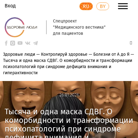
Вход
RU
BY
Спецпроект
"Медицинского вестника"
для пациентов
Здоровые люди
—
Контролируй здоровье
—
Болезни от А до Я
—
Тысяча и одна маска СДВГ. О коморбидности и трансформации
психопатологий при синдроме дефицита внимания и
гиперактивности
26.01.2026
26.01.2026
Тысяча и одна маска СДВГ. О
коморбидности и трансформации
психопатологий при синдроме
дефицита внимания и