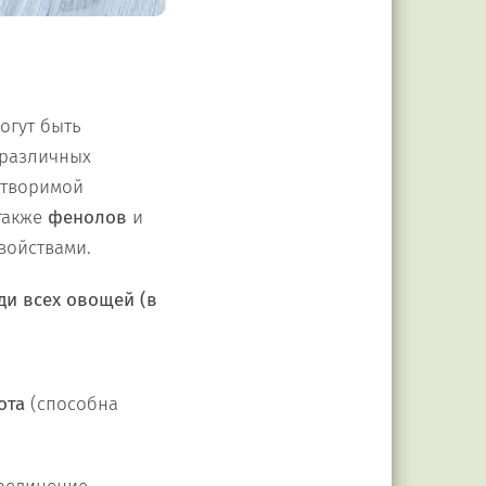
огут быть
 различных
створимой
 также
фенолов
и
войствами.
ди всех овощей (в
ота
(способна