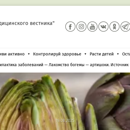
дицинского вестника"
иви активно
Контролируй здоровье
Расти детей
Ост
илактика заболеваний
—
Лакомство богемы — артишоки. Источник 
19.08.2025
19.08.2025