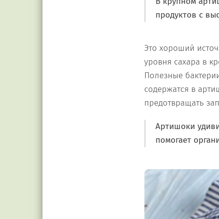
В крупном артиш
продуктов с вы
Это хороший источ
уровня сахара в к
Полезные бактерии
содержатся в арти
предотвращать за
Артишоки удиви
помогает орган