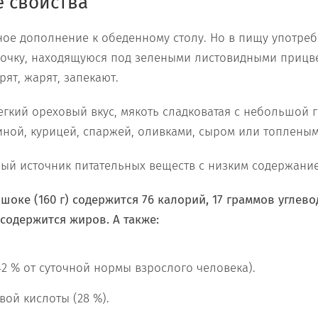
 свойства
ое дополнение к обеденному столу. Но в пищу употреб
почку, находящуюся под зелеными листовидными прицв
рят, жарят, запекают.
гкий ореховый вкус, мякоть сладковатая с небольшой 
иной, курицей, спаржей, оливками, сыром или топлены
ый источник питательных веществ с низким содержани
оке (160 г) содержится 76 калорий, 17 граммов углевод
содержится жиров. А также:
(42 % от суточной нормы взрослого человека).
вой кислоты (28 %).