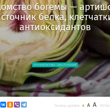
омство богемы — артиш
сточник белка, клетчатк
антиоксидантов
ПРОФИЛАКТИКА ЗАБОЛЕВАНИЙ
A
A
Автор:
Размер шрифта:
A