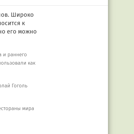
лов. Широко
осится к
но его можно
а и раннего
пользовали как
олай Гоголь
рестораны мира