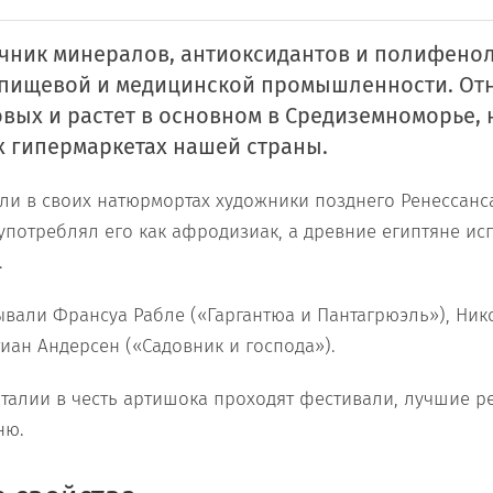
чник минералов, антиоксидантов и полифено
 пищевой и медицинской промышленности. Отн
овых и растет в основном в Средиземноморье, 
х гипермаркетах нашей страны.
и в своих натюрмортах художники позднего Ренессанс
употреблял его как афродизиак, а древние египтяне ис
.
ывали Франсуа Рабле («Гаргантюа и Пантагрюэль»), Ник
тиан Андерсен («Садовник и господа»).
Италии в честь артишока проходят фестивали, лучшие 
ню.