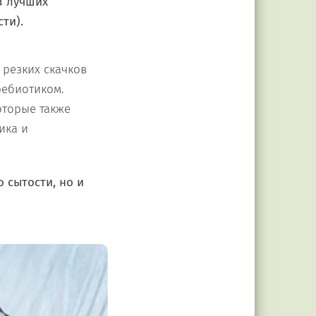
з лучших
ти).
резких скачков
ребиотиком.
оторые также
ика и
 сытости, но и