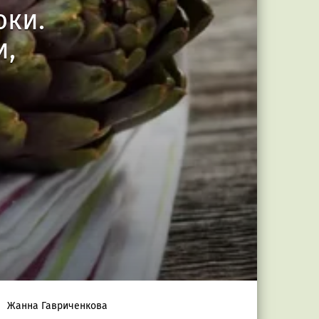
оки.
и,
Жанна Гавриченкова