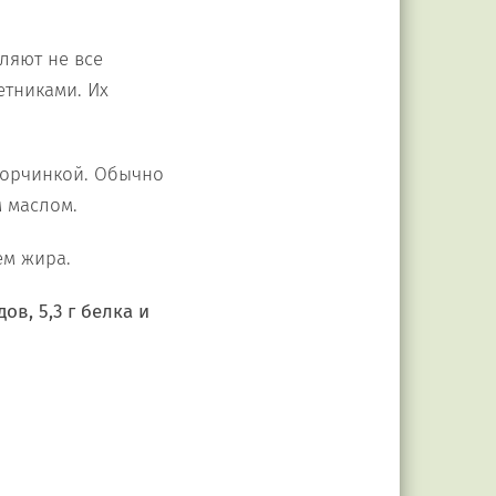
ляют не все
етниками. Их
горчинкой. Обычно
м маслом.
ем жира.
ов, 5,3 г белка и