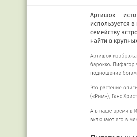
Артишок — исто
используется в
семейству астр
найти в крупны
Артишок изображал
барокко. Пифагор 
подношение богам
Это растение опис
(«Рим»), Ганс Хрис
А в наше время в 
включают его в ме