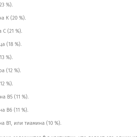
23 %).
а К (20 %).
 С (21 %).
ца (18 %).
13 %).
а (12 %).
12 %).
на B5 (11 %).
на B6 (11 %).
на B1, или тиамина (10 %).