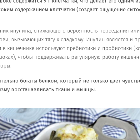
оке содержится 9 г клетчатки, что делает его одним и
соким содержанием клетчатки (создает ощущение сытос
ник инулина, снижающего вероятность переедания или 
рови, вызывающих тягу к сладкому. Инулин является и п
 в кишечнике используют пребиотики и пробиотики (к
шоках), чтобы поддерживать регулярную работу кишечн
поры.
тельно богаты белком, который не только дает чувство
изму восстанавливать ткани и мышцы.