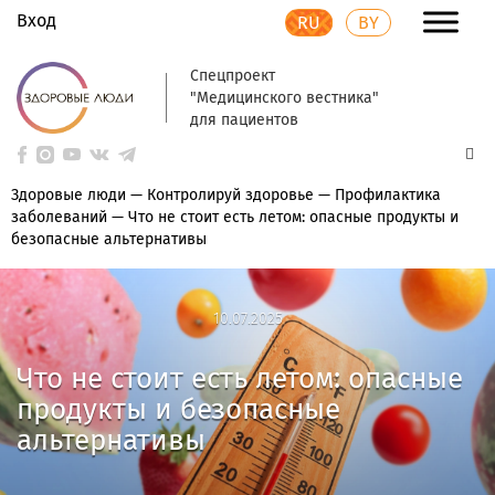
Вход
RU
BY
Спецпроект
"Медицинского вестника"
для пациентов
Здоровые люди
—
Контролируй здоровье
—
Профилактика
заболеваний
—
Что не стоит есть летом: опасные продукты и
безопасные альтернативы
10.07.2025
10.07.2025
Что не стоит есть летом: опасные
продукты и безопасные
альтернативы