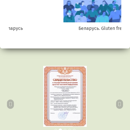
Беларусь. Gluten free
Предыдущий
Сл