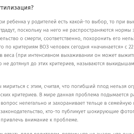
утилизация?
ери ребенка у родителей есть какой-то выбор, то при в
отдадут, поскольку на него не распространяются нормы 
ельство о смерти, соответственно, похоронить его нельз
то по критериям ВОЗ человек сегодня «начинается» с 22 
ов веса (при интенсивном выхаживании он может выжит
кто не дотянул до этих критериев, называются выкидыша
 мириться с этим, считая, что погибший плод нельзя о
ских критериев. В мире данная проблема подымается 
 вопрос нелегально и захоранивает тельце в семейную 
 законодательство, кто-то публикует шокирующие фот
 привлечь внимание к проблеме.