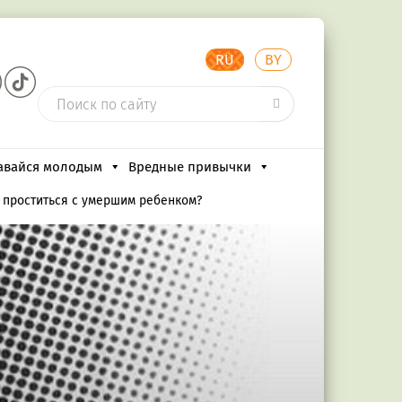
RU
BY
авайся молодым
Вредные привычки
 проститься с умершим ребенком?