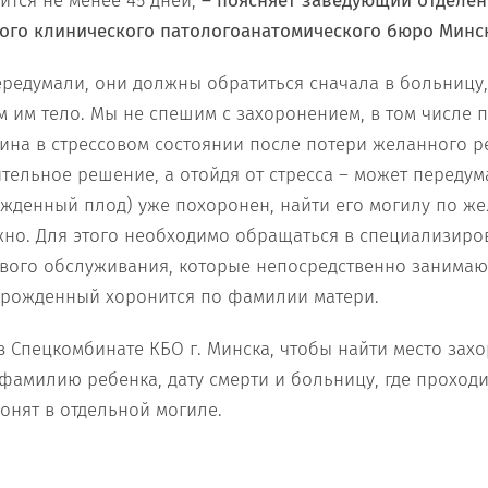
ится не менее 45 дней,
– поясняет заведующий отделен
кого клинического патологоанатомического бюро Минс
редумали, они должны обратиться сначала в больницу, 
м им тело. Мы не спешим с захоронением, в том числе п
ина в стрессовом состоянии после потери желанного р
тельное решение, а отойдя от стресса – может передум
жденный плод) уже похоронен, найти его могилу по ж
жно. Для этого необходимо обращаться в специализир
вого обслуживания, которые непосредственно занимаю
орожденный хоронится по фамилии матери.
в Спецкомбинате КБО г. Минска, чтобы найти место зах
амилию ребенка, дату смерти и больницу, где проход
онят в отдельной могиле.