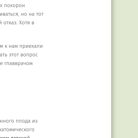
ых похорон
ваться, но на тот
отказ. Хотя в
ом к нам приехали
ать этот вопрос
ое главврачом
енного плода из
натомического