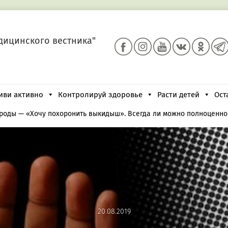
дицинского вестника"
иви активно
Контролируй здоровье
Расти детей
Ост
 роды
—
«Хочу похоронить выкидыш». Всегда ли можно полноценно
20.08.2019
20.08.2019