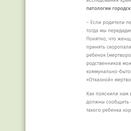
исследования хран
патологии городс
– Если родители пе
тогда мы передади
Понятно, что женщ
принять скоропали
ребенок (мертворо
родственников мо
коммунально-быто
«Отказной» мертв
Как пояснили нам 
должны сообщить ф
такого ребенка хор