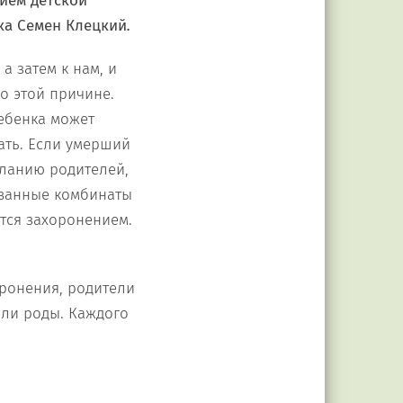
ием детской
ка Семен Клецкий
.
а затем к нам, и
о этой причине.
ебенка может
ать. Если умерший
еланию родителей,
ованные комбинаты
тся захоронением.
оронения, родители
или роды. Каждого