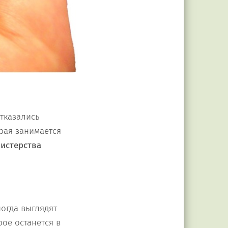
тказались
орая занимается
истерства
огда выглядят
рое останется в