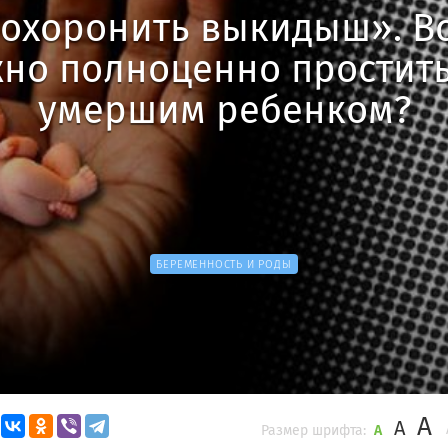
похоронить выкидыш». Вс
но полноценно простить
умершим ребенком?
БЕРЕМЕННОСТЬ И РОДЫ
A
A
Размер шрифта:
A