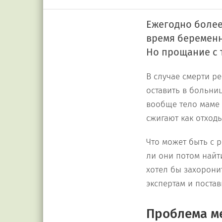
Ежегодно более
время беременн
Но прощание с 
В случае смерти р
оставить в больни
вообще тело маме 
сжигают как отходы
Что может быть с 
ли они потом найт
хотел бы захорони
экспертам и поста
Проблема м