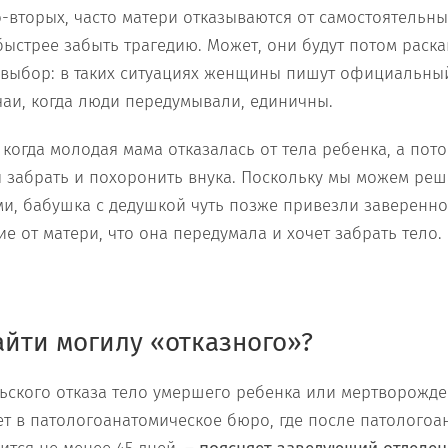
о-вторых, часто матери отказываются от самостоятельн
ыстрее забыть трагедию. Может, они будут потом раскаи
 выбор: в таких ситуациях женщины пишут официальный 
чаи, когда люди передумывали, единичны.
 когда молодая мама отказалась от тела ребенка, а пот
ы забрать и похоронить внука. Поскольку мы можем реш
ми, бабушка с дедушкой чуть позже привезли заверенн
 от матери, что она передумала и хочет забрать тело.
йти могилу «отказного»?
льского отказа тело умершего ребенка или мертворожд
т в патологоанатомическое бюро, где после патологоа