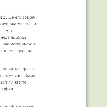
ыкидыше его совсем
законодательства и
я. Это
недель, 25 см
ь вне материнского
ми и не наделены
граничить в правах
разными способами.
могилу, кто-то
ографии