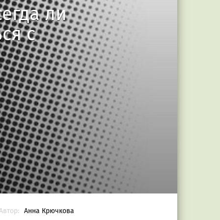
егда ли
ся с
Автор:
Анна Крючкова