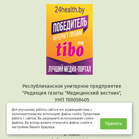
Республиканское унитарное предприятие
"Редакция газеты "Медицинский вестник",
УНП 100058405
Учредитель: Министерство здравоохранения
Для улучшения работы сайта и его взаимодействия с
Республики Беларусь
пользователями мы используем файлы cookie. Продолжая
работу с сайтом, Вы разрешаете использование cookie-
Адрес: 220017, г. Минск, ул. Матусевича, 77-4
файлов. Вы всегда можете отключить файлы cookie в
Принять
Телефон: +375 17 378 42 72
настройках Вашего браузера.
E-mail: