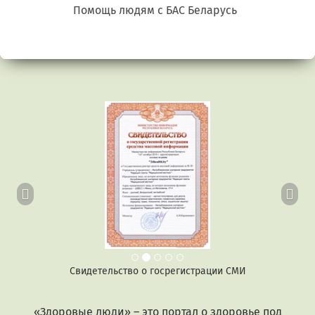
Беларусь. Gluten free
Предыдущий
Сл
Свидетельство о госрегистрации СМИ
«Здоровые люди» – это портал о здоровье под