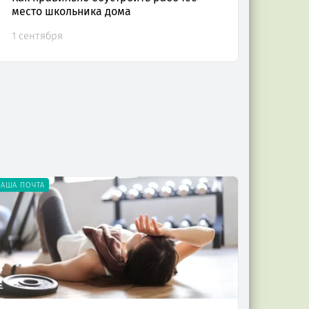
место школьника дома
1 сентября
НАША ПОЧТА