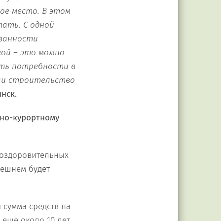
ое место. В этом
тать. С одной
ованности
гой – это можно
ить потребности в
 ли строительство
нск.
рно-курортному
х оздоровительных
нешнем будет
 сумма средств на
 еще около 10 лет