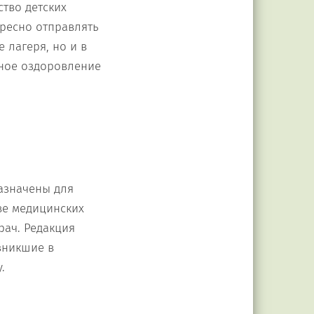
ство детских
ересно отправлять
 лагеря, но и в
ное оздоровление
азначены для
ве медицинских
рач. Редакция
зникшие в
.