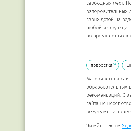
свободных мест. Н
оздоровительных л
своих детей на оз
любой из функцио
во время летних к
64
подростки
ш
Материалы на сайт
образовательных ц
рекомендаций. Ста
сайта не несет от
результате исполь
Читайте нас на
Янд