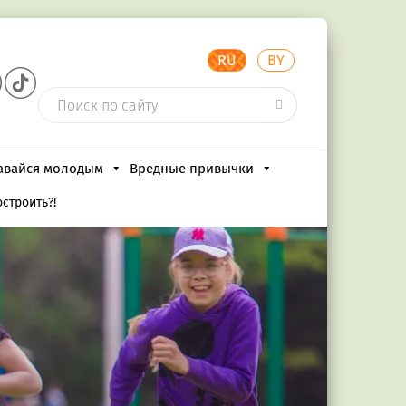
RU
BY
авайся молодым
Вредные привычки
остроить?!