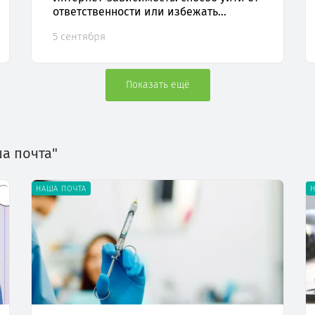
ответственности или избежать
стресса?
5 сентября
Показать ещё
ша почта"
НАША ПОЧТА