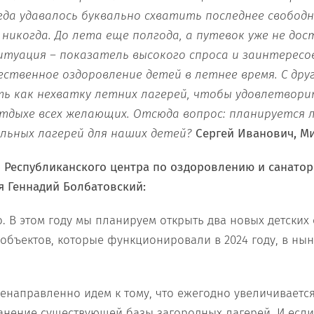
гда удавалось буквально схватить последнее свободн
никогда. До лета еще полгода, а путевок уже не дос
итуация – показатель высокого спроса и заинтерес
ественное оздоровление детей в летнее время. С дру
 как нехватку летних лагерей, чтобы удовлетвор
тдыхе всех желающих. Отсюда вопрос: планируется
льных лагерей для наших детей?
Сергей Иванович, Ми
р Республиканского центра по оздоровлению и санато
я Геннадий Болбатовский:
но. В этом году мы планируем открыть два новых детски
6 объектов, которые функционировали в 2024 году, в ны
енаправленно идем к тому, что ежегодно увеличивается
анение существующей базы загородных лагерей. И если