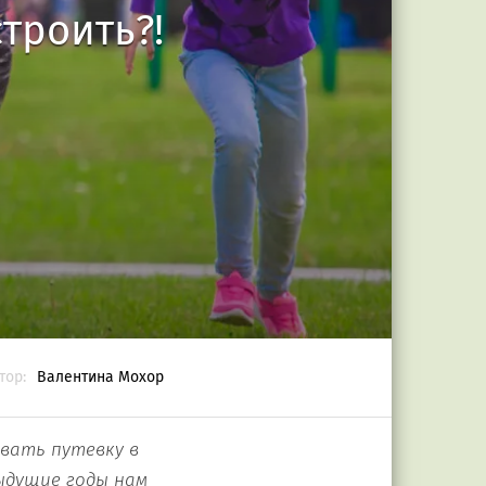
строить?!
тор:
Валентина Мохор
вать путевку в
ыдущие годы нам