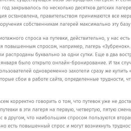
 год закрывалось по несколько десятков детских лагерей
ция остановлена, правительством принимаются все мер
оручения собственникам лагерей максимально эту базу 
жиотажного спроса на путевки, действительно, у нас ест
я повышенным спросом, например, лагерь «Зубренок». 
ли распроданы буквально за одни сутки. Еще в два вос
 января было открыто онлайн-бронирование. И так случ
пользователей одновременно захотели сразу же купить «
торые сбои в работе сайта, определенные трудности, ч
всем корректно говорить о том, что путевок уже не доста
утевки в эти лагеря на первую, четвертую, пятую смены
с в другом, что наибольшим спросом пользуются вторая
ьно есть повышенный спрос и могут возникнуть труднос