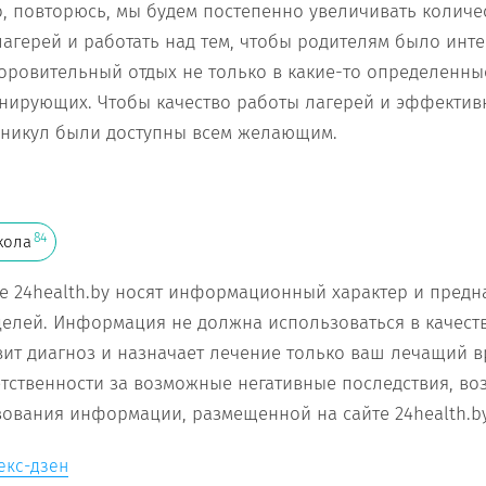
о, повторюсь, мы будем постепенно увеличивать количе
агерей и работать над тем, чтобы родителям было инт
доровительный отдых не только в какие-то определенные
нирующих. Чтобы качество работы лагерей и эффектив
аникул были доступны всем желающим.
84
кола
е 24health.by носят информационный характер и предн
елей. Информация не должна использоваться в качест
вит диагноз и назначает лечение только ваш лечащий в
ветственности за возможные негативные последствия, во
зования информации, размещенной на сайте 24health.by
екс-дзен