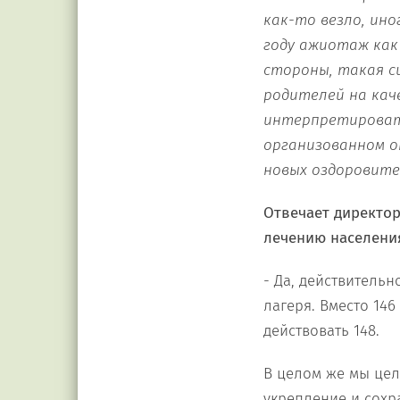
как-то везло, ино
году ажиотаж как 
стороны, такая с
родителей на кач
интерпретировать
организованном о
новых оздоровите
Отвечает директо
лечению населени
- Да, действитель
лагеря. Вместо 14
действовать 148.
В целом же мы цел
укрепление и сохр