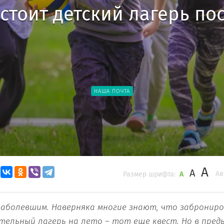
стоит детский лагерь по
НАША ПОЧТА
A
A
Ав
Размер шрифта:
A
наболевшим. Наверняка многие знают, что заброниро
тельный лагерь на лето – тот еще квест. Но в пред