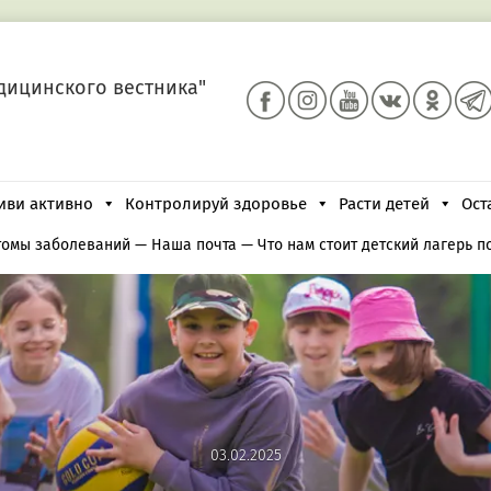
дицинского вестника"
иви активно
Контролируй здоровье
Расти детей
Ост
томы заболеваний
—
Наша почта
—
Что нам стоит детский лагерь п
03.02.2025
03.02.2025