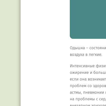
Одышка – состояни
воздуха в легкие.
Интенсивные физич
ожирение и больша
если она возникае
проблем со здоров
астмы, пневмонии 
на проблемы с сер
внезапном эпизоде