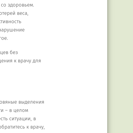
 со здоровьем.
отерей веса,
ктивность
 нарушение
гое.
яцев без
ения к врачу для
кровяные выделения
и – в целом
сть ситуации, в
братитесь к врачу,