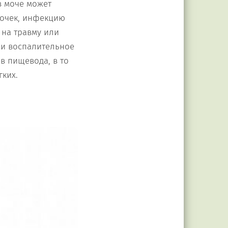
в моче может
почек, инфекцию
 на травму или
ли воспалительное
в пищевода, в то
гких.