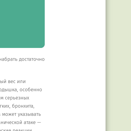
набрать достаточно
ый вес или
 одышка, особенно
ом серьезных
ких, бронхита,
а может указывать
анической атаке —
еские реакции,