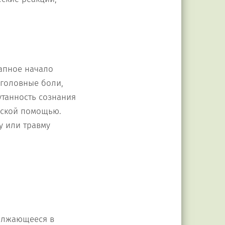
запное начало
 головные боли,
танность сознания
нской помощью.
у или травму
должающееся в