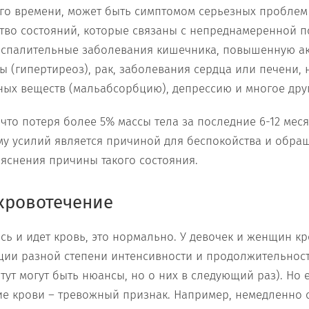
го времени, может быть симптомом серьезных проблем
тво состояний, которые связаны с непреднамеренной п
оспалительные заболевания кишечника, повышенную а
 (гипертиреоз), рак, заболевания сердца или печени,
ных веществ (мальабсорбцию), депрессию и многое дру
 что потеря более 5% массы тела за последние 6-12 мес
му усилий является причиной для беспокойства и обращ
яснения причины такого состояния.
кровотечение
сь и идет кровь, это нормально. У девочек и женщин 
ции разной степени интенсивности и продолжительност
тут могут быть нюансы, но о них в следующий раз). Но е
ие крови – тревожный признак. Например, немедленно о