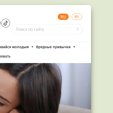
RU
BY
авайся молодым
Вредные привычки
ровать