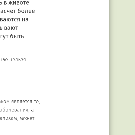
ь в животе
насчет более
ваются на
дывают
гут быть
учае нельзя
ком является то,
заболевания, а
ализам, может