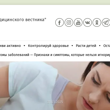
дицинского вестника"
иви активно
Контролируй здоровье
Расти детей
Ост
томы заболеваний
—
Признаки и симптомы, которые нельзя игнори
31.03.2025
31.03.2025