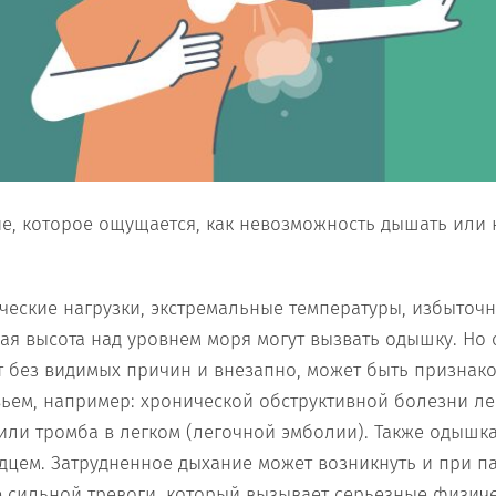
е, которое ощущается, как невозможность дышать или 
еские нагрузки, экстремальные температуры, избыточн
я высота над уровнем моря могут вызвать одышку. Но
т без видимых причин и внезапно, может быть признак
ьем, например: хронической обструктивной болезни лег
или тромба в легком (легочной эмболии). Также одышк
дцем. Затрудненное дыхание может возникнуть и при п
 ​​сильной тревоги, который вызывает серьезные физич