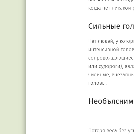
когда нет никакой
Сильные го
Нет людей, у кото
интенсивной голов
сопровождающиеся 
или судороги), я
Сильные, внезапны
головы.
Необъяснима
Потеря веса без у