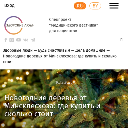
Вход
RU
BY
Спецпроект
"Медицинского вестника"
для пациентов
Здоровые люди
—
Будь счастливым
—
Дела домашние
—
Новогодние деревья от Минсклесхоза: где купить и сколько
стоит
16.12.2025
16.12.2025
Новогодние деревья от
Минсклесхоза: где купить и
сколько стоит