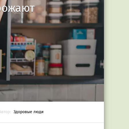
грожают
Автор:
Здоровые люди