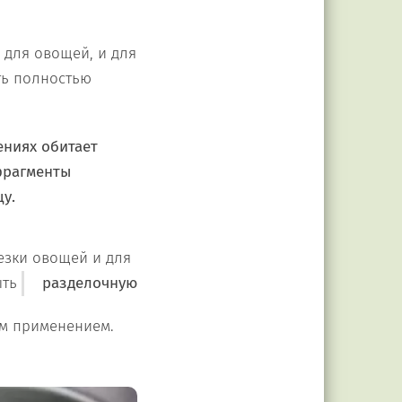
и для овощей, и для
ть полностью
ениях обитает
 фрагменты
у.
езки овощей и для
ыть
разделочную
им применением.