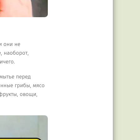
и они не
, наоборот,
ичего.
 мытье перед
анные грибы, мясо
фрукты, овощи,