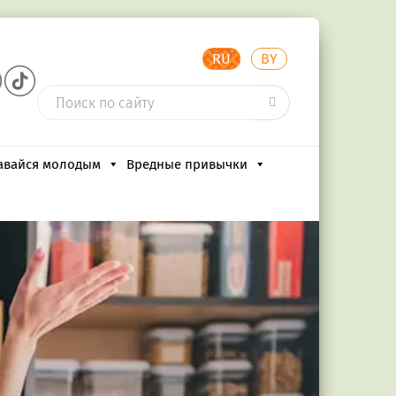
RU
BY
авайся молодым
Вредные привычки