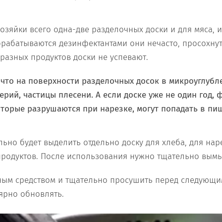
хозяйки всего одна-две разделочных доски и для мяса, 
брабатываются дезинфектантами они нечасто, просохну
разных продуктов доски не успевают.
, что на поверхности разделочных досок в микроуглубл
рий, частицы плесени. А если доске уже не один год,
оторые разрушаются при нарезке, могут попадать в пищ
ьно будет выделить отдельно доску для хлеба, для нар
продуктов. После использования нужно тщательно вым
ным средством и тщательно просушить перед следующ
ярно обновлять.