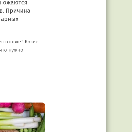
множаются
в. Причина
тарных
и готовке? Какие
 что нужно