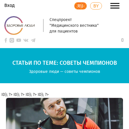
Вход
RU
BY
Спецпроект
"Медицинского вестника"
для пациентов
СТАТЬИ ПО ТЕМЕ: СОВЕТЫ ЧЕМПИОНОВ
Здоровые люди
—
советы чемпионов
ID); ?>
ID); ?>
ID); ?>
ID); ?>