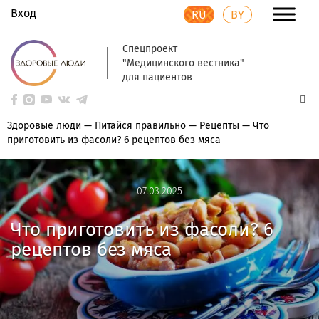
Вход
RU
BY
Спецпроект
"Медицинского вестника"
для пациентов
Здоровые люди
—
Питайся правильно
—
Рецепты
—
Что
приготовить из фасоли? 6 рецептов без мяса
07.03.2025
07.03.2025
Что приготовить из фасоли? 6
рецептов без мяса