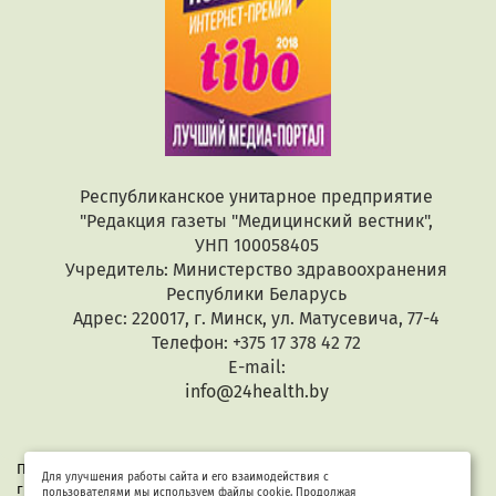
Республиканское унитарное предприятие
"Редакция газеты "Медицинский вестник",
УНП 100058405
Учредитель: Министерство здравоохранения
Республики Беларусь
Адрес: 220017, г. Минск, ул. Матусевича, 77-4
Телефон: +375 17 378 42 72
E-mail:
info@24health.by
При копировании или цитировании текстов активная
Для улучшения работы сайта и его взаимодействия с
гиперссылка обязательна. Все материалы защищены законом
пользователями мы используем файлы cookie. Продолжая