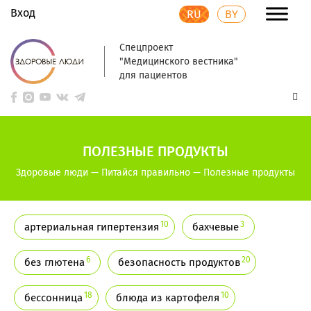
Вход
RU
BY
Спецпроект
"Медицинского вестника"
для пациентов
ПОЛЕЗНЫЕ ПРОДУКТЫ
Здоровые люди
—
Питайся правильно
—
Полезные продукты
10
3
артериальная гипертензия
бахчевые
6
20
без глютена
безопасность продуктов
18
10
бессонница
блюда из картофеля