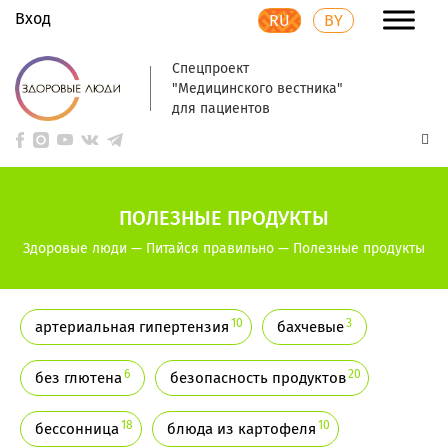
Вход
RU
BY
Спецпроект
"Медицинского вестника"
для пациентов
ПОЛЕЗНЫЕ ПРОДУКТЫ
Здоровые люди
—
Питайся правильно
—
Полезные продукты
10
3
артериальная гипертензия
бахчевые
6
20
без глютена
безопасность продуктов
18
10
бессонница
блюда из картофеля