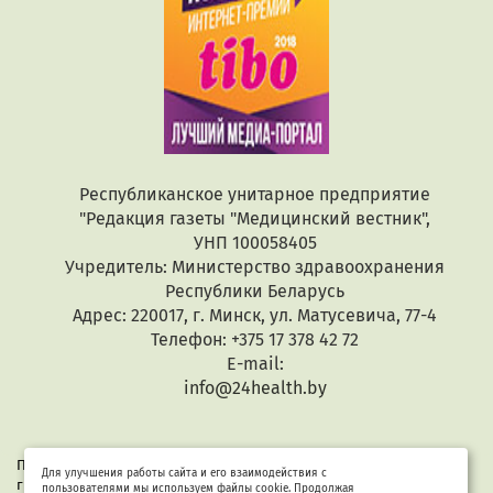
Республиканское унитарное предприятие
"Редакция газеты "Медицинский вестник",
УНП 100058405
Учредитель: Министерство здравоохранения
Республики Беларусь
Адрес: 220017, г. Минск, ул. Матусевича, 77-4
Телефон: +375 17 378 42 72
E-mail:
info@24health.by
При копировании или цитировании текстов активная
Для улучшения работы сайта и его взаимодействия с
гиперссылка обязательна. Все материалы защищены законом
пользователями мы используем файлы cookie. Продолжая