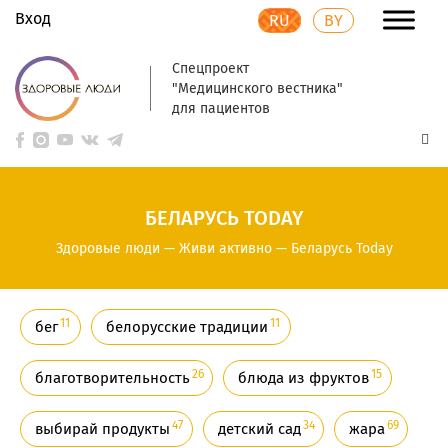
Вход
RU
BY
Спецпроект
"Медицинского вестника"
для пациентов
БЕЛАРУСЬ TODAY
Здоровые люди
—
Живи активно
—
Беларусь Today
11
11
бег
белорусские традиции
26
15
благотворительность
блюда из фруктов
47
34
69
выбирай продукты
детский сад
жара