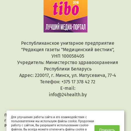
Республиканское унитарное предприятие
"Редакция газеты "Медицинский вестник",
УНП 100058405
Учредитель: Министерство здравоохранения
Республики Беларусь
Адрес: 220017, г. Минск, ул. Матусевича, 77-4
Телефон: +375 17 378 42 72
E-mail:
info@24health.by
При копировании или цитировании текстов активная
Для улучшения работы сайта и его взаимодействия с
гиперссылка обязательна. Все материалы защищены законом
пользователями мы используем файлы cookie. Продолжая
Республики Беларусь «Об авторском праве и смежных правах».
работу с сайтом, Вы разрешаете использование cookie-
файлов. Вы всегда можете отключить файлы cookie в
Принять