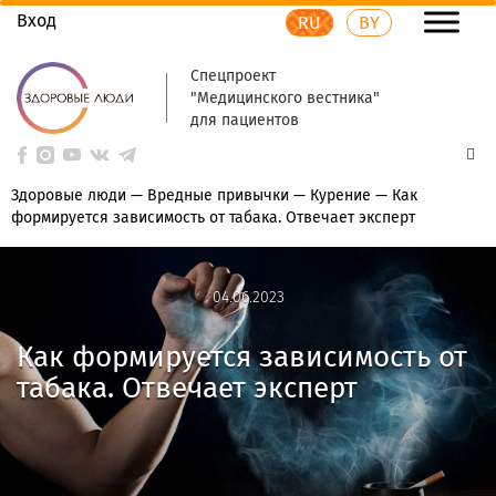
Вход
RU
BY
Спецпроект
"Медицинского вестника"
для пациентов
Здоровые люди
—
Вредные привычки
—
Курение
—
Как
формируется зависимость от табака. Отвечает эксперт
04.06.2023
04.06.2023
Как формируется зависимость от
табака. Отвечает эксперт