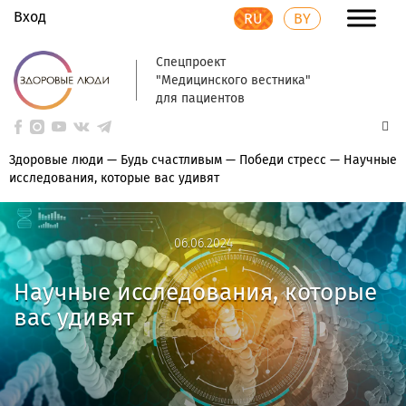
Вход
RU
BY
Спецпроект
"Медицинского вестника"
для пациентов
Здоровые люди
—
Будь счастливым
—
Победи стресс
—
Научные
исследования, которые вас удивят
06.06.2024
06.06.2024
Научные исследования, которые
вас удивят