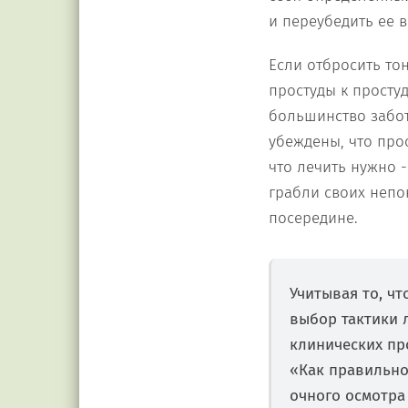
и переубедить ее 
Если отбросить тон
простуды к простуд
большинство забот
убеждены, что прос
что лечить нужно -
грабли своих непок
посередине.
Учитывая то, ч
выбор тактики 
клинических про
«Как правильно
очного осмотра