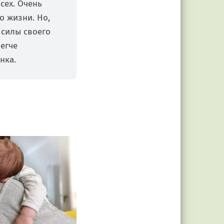
сех. Очень
о жизни. Но,
 силы своего
легче
нка.