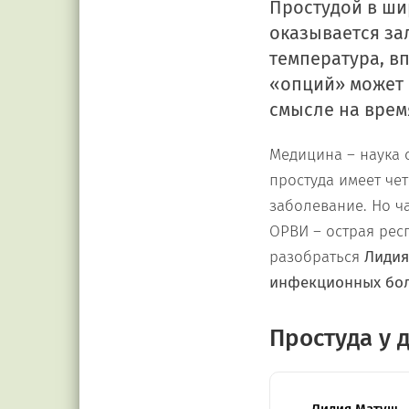
Простудой в ши
оказывается зал
температура, в
«опций» может 
смысле на врем
Медицина – наука 
простуда имеет че
заболевание. Но ч
ОРВИ – острая рес
разобраться
Лидия 
инфекционных бол
Простуда у 