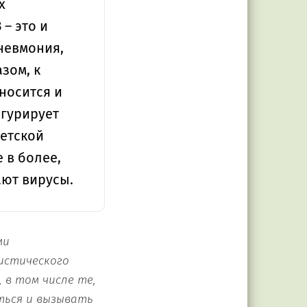
х
– это и
пневмония,
зом, к
носится и
игурирует
детской
 в более,
ают вирусы.
ми
истического
 в том числе те,
ться и вызывать