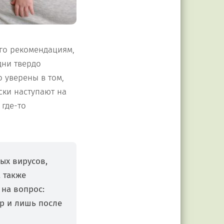
его рекомендациям,
дни твердо
о уверены в том,
ски наступают на
 где-то
ых вирусов,
 также
 на вопрос:
тр и лишь после