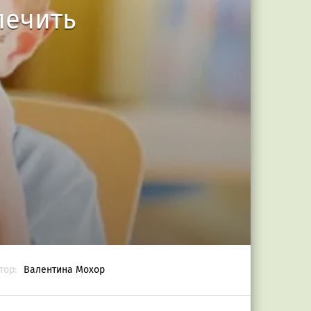
 лечить
тор:
Валентина Мохор