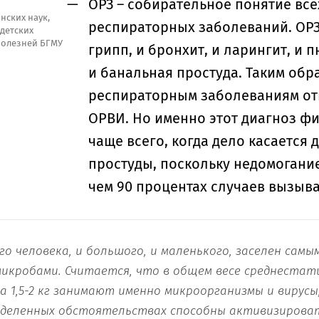
ОРЗ – собирательное понятие все
нских наук,
респираторных заболеваний. ОРЗ 
детских
олезней БГМУ
грипп, и бронхит, и ларингит, и 
и банальная простуда. Таким обра
респираторным заболеваниям от
ОРВИ. Но именно этот диагноз ф
чаще всего, когда дело касается 
простуды, поскольку недомогание
чем 90 процентах случаев вызыв
о человека, и большого, и маленького, заселен самы
икробами. Считается, что в общем весе среднестат
а 1,5-2 кг занимают именно микроорганизмы и вирусы,
еделенных обстоятельствах способны активизирова