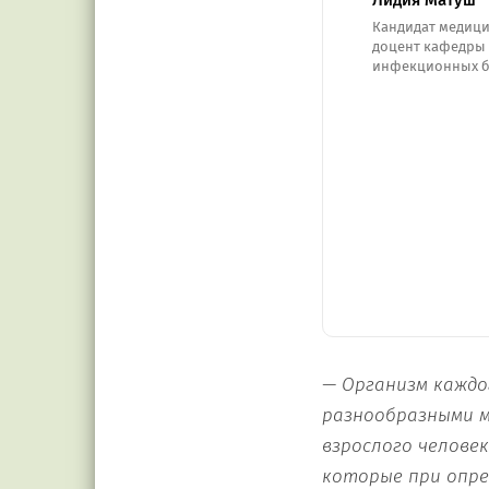
Лидия Матуш
Кандидат медици
доцент кафедры 
инфекционных б
— Организм каждог
разнообразными м
взрослого человек
которые при опр