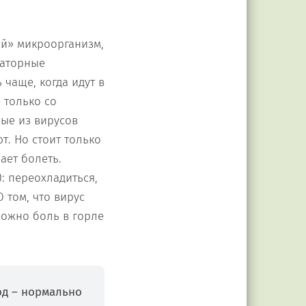
ый» микроорганизм,
раторные
 чаще, когда идут в
 только со
ые из вирусов
т. Но стоит только
ает болеть.
: переохладиться,
том, что вирус
можно боль в горле
од – нормально