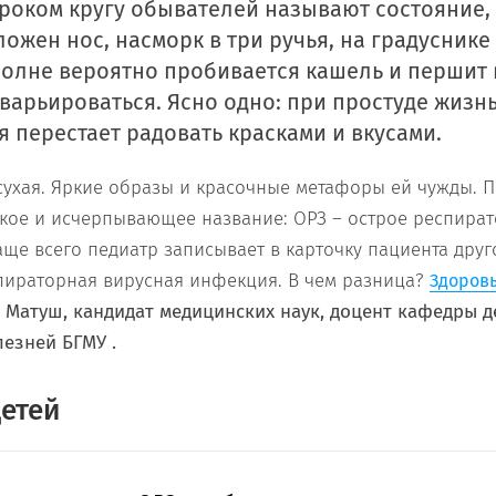
роком кругу обывателей называют состояние, 
ожен нос, насморк в три ручья, на градуснике
полне вероятно пробивается кашель и першит 
варьироваться. Ясно одно: при простуде жизн
я перестает радовать красками и вкусами.
сухая. Яркие образы и красочные метафоры ей чужды. П
ткое и исчерпывающее название: ОРЗ – острое респира
аще всего педиатр записывает в карточку пациента друг
пираторная вирусная инфекция. В чем разница?
Здоров
Матуш, кандидат медицинских наук, доцент кафедры д
езней БГМУ .
детей