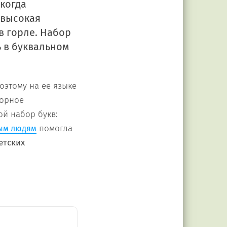
когда
 высокая
в горле. Набор
ь в буквальном
оэтому на ее языке
торное
ой набор букв:
помогла
ым людям
етских