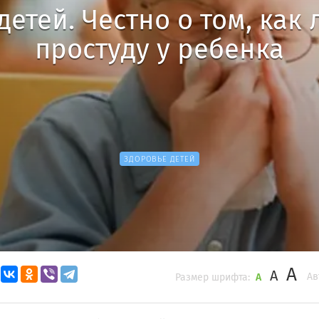
детей. Честно о том, как
простуду у ребенка
ЗДОРОВЬЕ ДЕТЕЙ
A
A
Ав
Размер шрифта:
A