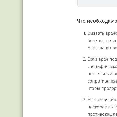
Что необходимо
Вызвать врача
больше, не иг
малыша вы вс
Если врач по
специфическо
постельный ре
сопротивляемо
чтобы продерж
Не назначайте
поскорее выз
противокашле