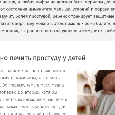
о не так, и любая цифра не должна быть мерилом для в
 от состояния иммунитета малыша, условий и образа ег
 звучит, болея простудой, ребенок тренирует защитные
стати говоря, ему можно в этом помочь - реже болеть, 
могания, - с раннего детства укрепляя иммунитет ребе
но лечить простуду у детей
ое занятие, какое только можно
азывать мамочкам, как лечить
. Во-первых, тема в масс-медиа
поперек. Во-вторых, хотя бы
 с детским насморком, кашлем и
дая мама сама вырабатывает для
 алгоритм действий на будущее