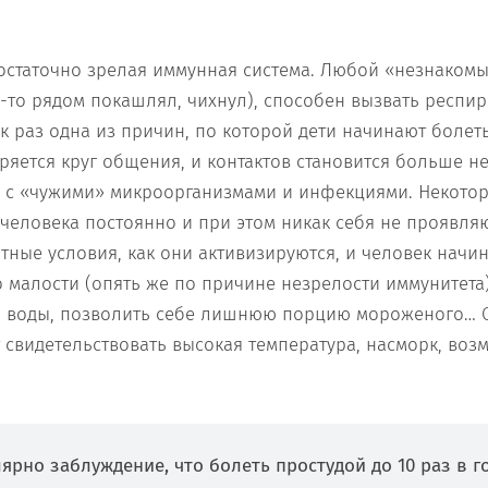
остаточно зрелая иммунная система. Любой «незнаком
о-то рядом покашлял, чихнул), способен вызвать респи
к раз одна из причин, по которой дети начинают болеть
ряется круг общения, и контактов становится больше не
и с «чужими» микроорганизмами и инфекциями. Некотор
 человека постоянно и при этом никак себя не проявляю
тные условия, как они активизируются, и человек начин
о малости (опять же по причине незрелости иммунитета)
 воды, позволить себе лишнюю порцию мороженого… О 
т свидетельствовать высокая температура, насморк, воз
ярно заблуждение, что болеть простудой до 10 раз в г