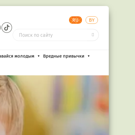
RU
BY
авайся молодым
Вредные привычки