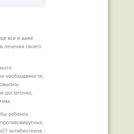
уде все и даже
 в лечении своего
акого
ри необходимости,
повысить
е достаточно,
изма.
тобы ребенок
 противовирусных,
(!) антибиотиков -