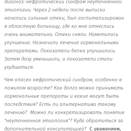
диагноз: нефротический синдром неуточн
енной
этиологии. Через 2 недели после выписки
начались сильные от
еки, был госпитализирован
в областную больницу,
где ко мне отнеслись
очень внимательно.
От
еки сняли. Наметилось
улучшение. Назначили лечение гормональными
препаратами. Показатели белка улучшились.
Затем дозу уменьшили,
и показатели стали
ухудшаться.
Чем опасен нефротический синдром
,
особенно в
пожилом возрасте? Как долго можно принимать
гормональные препараты и какие
могут быть
последствия? Есть ли альтернатива такому
лечению?
Можно ли конкретизировать понятие
"неуточненная этиология"? Куда обратиться за
дополнительной консультацией
?
С уважением,