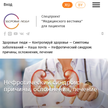
Вход
RU
BY
Спецпроект
"Медицинского вестника"
для пациентов
Здоровые люди
—
Контролируй здоровье
—
Симптомы
заболеваний
—
Наша почта
—
Нефротический синдром:
причины, осложнения, лечение
01.07.2023
01.07.2023
Нефротический синдром:
причины, осложнения, лечение