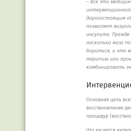
– Все эти медици
интервенционного
дорогостоящим об
позволяет визуал
инсульта. Прежде 
насколько мозг по
бороться, и что 
терапию или про
комбинировать э
Интервенци
Основная цель все
восстановление де
процедур (восстан
Что касается инте