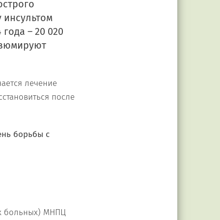
острого
у инсультом
года – 20 020
езюмируют
чается лечение
сстановиться после
ень борьбы с
х больных) МНПЦ