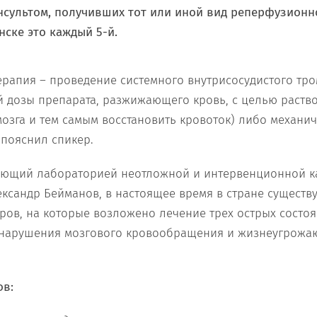
сультом, получивших тот или иной вид реперфузионн
нске это каждый 5-й.
рапия – проведение системного внутрисосудистого тр
 дозы препарата, разжижающего кровь, с целью раство
мозга и тем самым восстановить кровоток) либо механи
 пояснил спикер.
дующий лабораторией неотложной и интервенционной 
ксандр Бейманов, в настоящее время в стране существу
ов, на которые возложено лечение трех острых состоя
 нарушения мозгового кровообращения и жизнеугрож
ов: