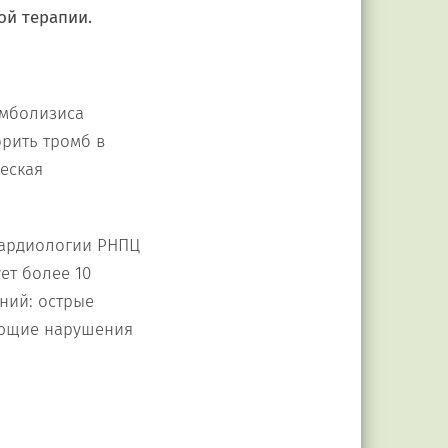
ой терапии.
омболизиса
рить тромб в
ческая
кардиологии РНПЦ
ет более 10
ний: острые
ающие нарушения