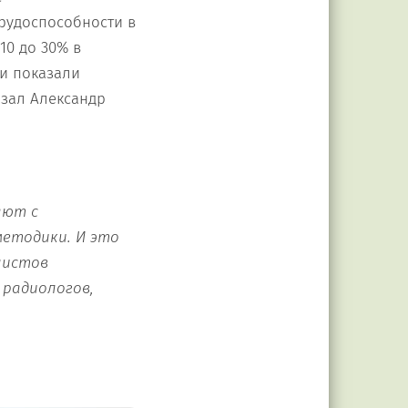
трудоспособности в
10 до 30% в
и показали
азал Александр
ают с
етодики. И это
листов
 радиологов,