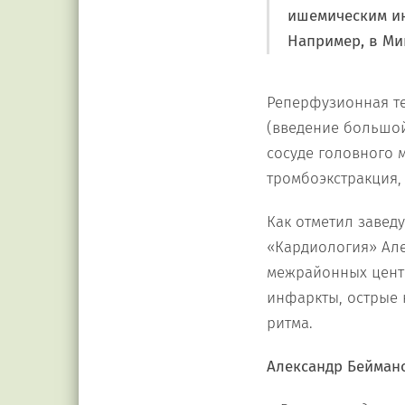
ишемическим ин
Например, в Ми
Реперфузионная те
(введение большой
сосуде головного 
тромбоэкстракция,
Как отметил заве
«Кардиология» Але
межрайонных центр
инфаркты, острые
ритма.
Александр Бейман