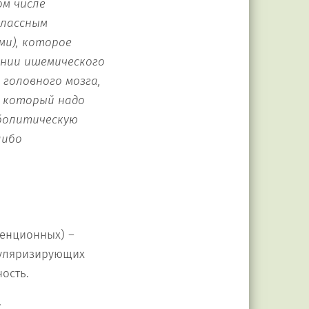
ом числе
классным
ми), которое
ении ишемического
 головного мозга,
а который надо
болитическую
либо
венционных) –
куляризирующих
ость.
с