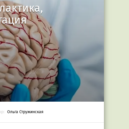
лактика,
тация
ор:
Ольга Стружинская