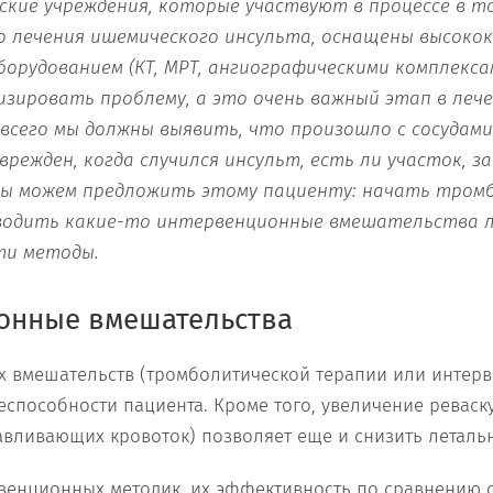
нские учреждения, которые участвуют в процессе в т
 лечения ишемического инсульта, оснащены высоко
орудованием (КТ, МРТ, ангиографическими комплекса
изировать проблему, а это очень важный этап в леч
всего мы должны выявить, что произошло с сосудами
врежден, когда случился инсульт, есть ли участок, з
мы можем предложить этому пациенту: начать тром
водить какие-то интервенционные вмешательства 
ти методы.
онные вмешательства
х вмешательств (тромболитической терапии или интер
еспособности пациента. Кроме того, увеличение ревас
авливающих кровоток) позволяет еще и снизить летальн
рвенционных методик, их эффективность по сравнению 