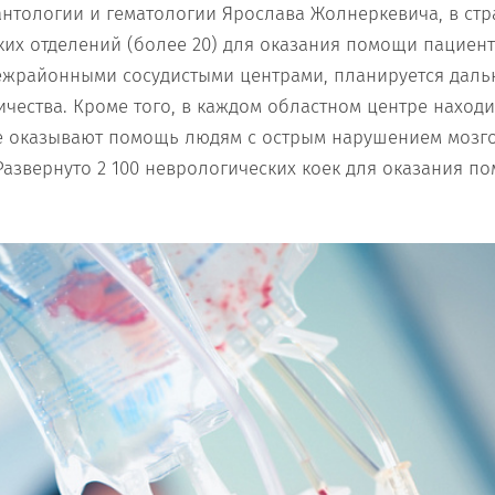
антологии и гематологии Ярослава Жолнеркевича, в ст
ких отделений (более 20) для оказания помощи пациента
межрайонными сосудистыми центрами, планируется дал
чества. Кроме того, в каждом областном центре находит
е оказывают помощь людям с острым нарушением мозг
азвернуто 2 100 неврологических коек для оказания п