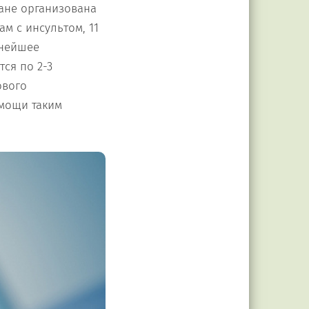
ране организована
м с инсультом, 11
ьнейшее
ся по 2-3
ового
омощи таким