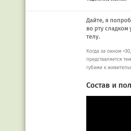
Дайте, я попро
во рту сладком
телу.
Когда за окном +30
представляется те
губами к живитель
Состав и по