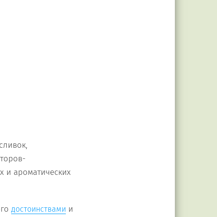
сливок,
аторов-
ых и ароматических
его
и
достоинствами