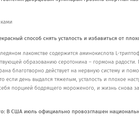
екрасный способ снять усталость и избавиться от плох
в ледяном лакомстве содержится аминокислота L-триптоф
ствующей образованию серотонина – гормона радости. 
фана благотворно действует на нервную систему и помо
что если день выдался тяжелым, усталость и плохое нас
себя порцией бодрящего мороженого, и жизнь снова за
что: В США июль официально провозглашен националь