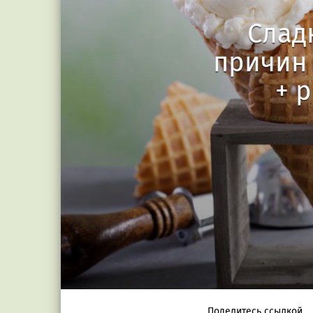
Слад
причин 
+ 
Поделитесь ссылкой