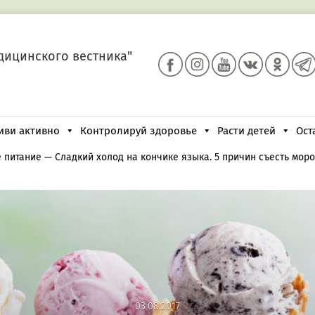
дицинского вестника"
иви активно
Контролируй здоровье
Расти детей
Ост
 питание
—
Сладкий холод на кончике языка. 5 причин съесть мо
03.08.2017