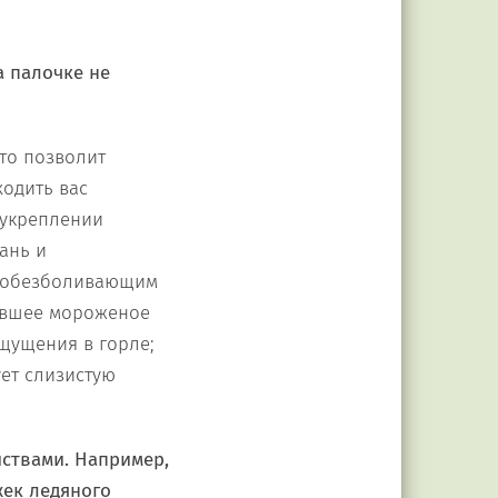
а палочке не
это позволит
ходить вас
 укреплении
ань и
м обезболивающим
аявшее мороженое
щущения в горле;
ует слизистую
ствами. Например,
жек ледяного