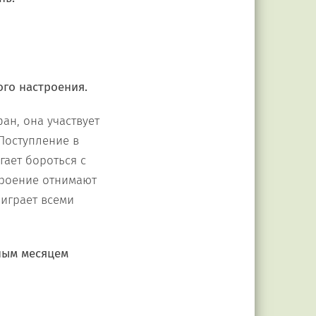
ого настроения.
ан, она участвует
Поступление в
гает бороться с
троение отнимают
играет всеми
ным месяцем