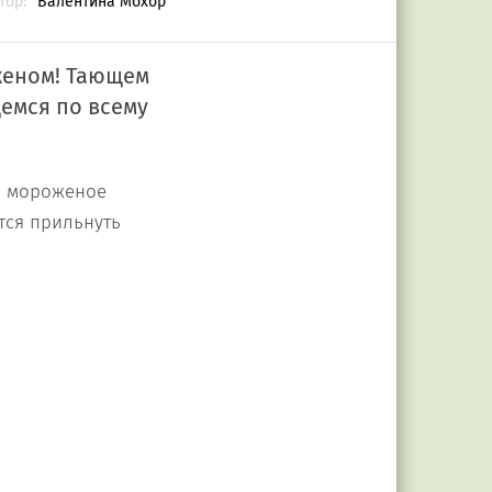
тор:
Валентина Мохор
оженом! Тающем
емся по всему
а, мороженое
тся прильнуть