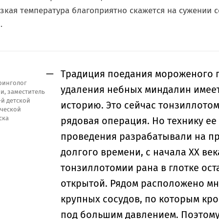
зкая температура благоприятно скажется на сужении с
.
Традиция поедания мороженого 
ринголог
удаления небных миндалин имее
и, заместитель
-й детской
историю. Это сейчас тонзиллотом
ической
ска
рядовая операция. Но технику ее
проведения разрабатывали на п
долгого времени, с начала ХХ век
тонзиллотомии рана в глотке ост
открытой. Рядом расположено м
крупных сосудов, по которым кро
под большим давлением. Поэтом