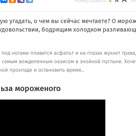
A
Ав
Размер шрифта:
A
бую угадать, о чем вы сейчас мечтаете? О мор
 удовольствии, бодрящим холодком разливающ
, под ногами плавится асфальт и на глазах жухнет трав
м самым вожделенным оазисом в знойной пустыне. Хоче
ной прохладе и остановить время…
льза мороженого