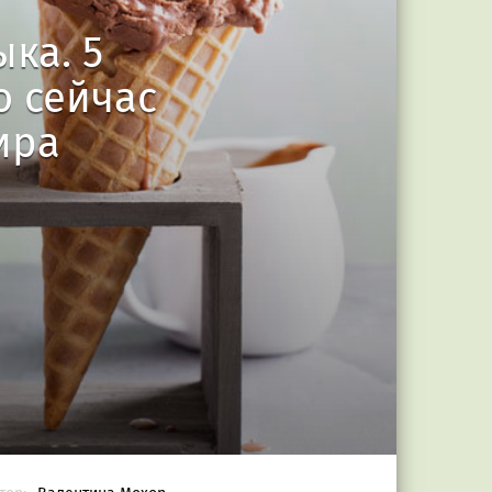
ка. 5
о сейчас
ира