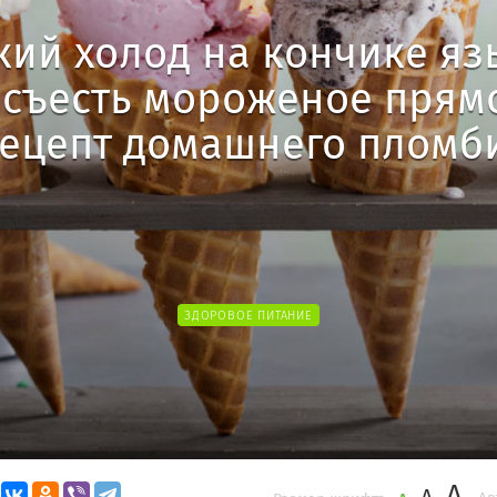
03.08.2017
кий холод на кончике язы
съесть мороженое прям
рецепт домашнего пломб
ЗДОРОВОЕ ПИТАНИЕ
A