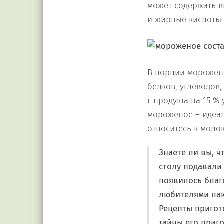
может содержать ви
и жирные кислоты 
В порции морожен
белков, углеводов
г продукта на 15 %
мороженое – идеал
относитесь к молок
Знаете ли вы, ч
столу подавали
появилось благ
любителями лак
Рецепты пригот
тайны его приг