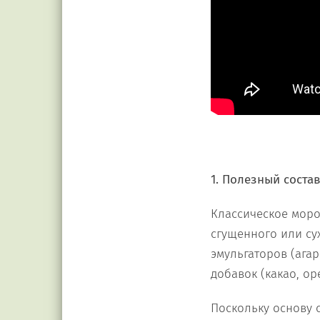
1. Полезный соста
Классическое моро
сгущенного или сух
эмульгаторов (агар
добавок (какао, ор
Поскольку основу с