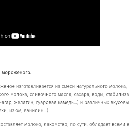
в мороженого.
женое изготавливается из смеси натурального молока, 
ого молока, сливочного масла, сахара, воды, стабилиз
-агар, желатин, гуаровая камедь…) и различных вкусов
ехи, изюм, ванилин…).
оставляет молоко, лакомство, по сути, обладает всеми 