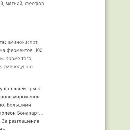
лий, магний, фосфор
тв:
аминокислот,
зма ферментов. 100
и. Кроме того,
вы равнодушно
у до нашей эры к
Европе мороженое
ло. Большими
аполеон Бонапарт…
 За разглашение
нь.