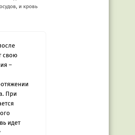
осудов, и кровь
после
т свою
ия –
ротяжении
а. При
ается
ного
вь идет
у