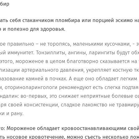
вать себя стаканчиком пломбира или порцией эскимо н
о и полезно для здоровья.
ое правильно – не торопясь, маленькими кусочками, - 
ый иммунитет. Тонзиллиты, ангины, ларингиты будут об
этого, мороженое в целом благотворно сказывается на
лизации артериального давления, укрепляет костную тк
азование камней в почках. А еще оно обладает легки
, оториноларингологи рекомендуют есть слегка подт
ндалин: во-первых, это снижает неприятные болевые о
аря своей консистенции, сладкое лакомство не травмир
и и рану.
что: Мороженое обладает кровоостанавливающими свой
ть носовое кровотечение, можно съесть несколько ло