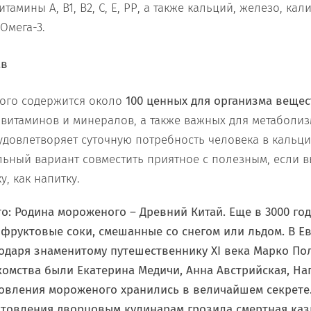
тамины A, B1, B2, С, Е, РР, а также кальций, железо, ка
Омега-3.
ого содержится около
100 ценных для организма вещес
, витаминов и минералов, а также важных для метаболи
 удовлетворяет суточную потребность человека в кальци
ьный вариант совместить приятное с полезным, если 
у, как напитку.
то:
Родина мороженого – Древний Китай. Еще в 3000 год
 фруктовые соки, смешанные со снегом или льдом. В 
одаря знаменитому путешественнику XI века Марко По
омства были Екатерина Медичи, Анна Австрийская, Н
овления мороженого хранились в величайшем секрете.
отовления дворцовым кулинарам грозила смертная каз