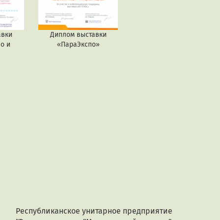
авки
Диплом выставки
о и
«ПараЭкспо»
Республиканское унитарное предприятие