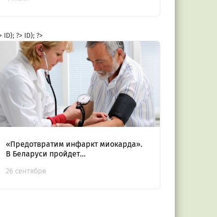
?>
ID); ?>
ID); ?>
«Предотвратим инфаркт миокарда».
В Беларуси пройдет
республиканская профилактическая
26 сентября
акция