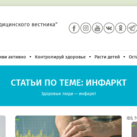
дицинского вестника"
иви активно
Контролируй здоровье
Расти детей
Ост
СТАТЬИ ПО ТЕМЕ: ИНФАРКТ
Здоровые люди
—
инфаркт
ID); 