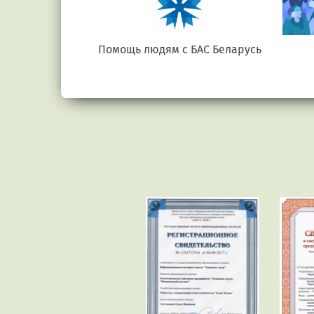
е.бел
Помощь людям с БАС Беларусь