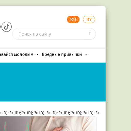
RU
BY
авайся молодым
Вредные привычки
?>
ID); ?>
ID); ?>
ID); ?>
ID); ?>
ID); ?>
ID); ?>
ID); ?>
ID); ?>