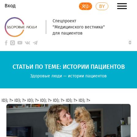
Вход
RU
BY
Спецпроект
"Медицинского вестника"
для пациентов
СТАТЬИ ПО ТЕМЕ: ИСТОРИИ ПАЦИЕНТОВ
Здоровые люди
—
истории пациентов
ID); ?>
ID); ?>
ID); ?>
ID); ?>
ID); ?>
ID); ?>
ID); ?>