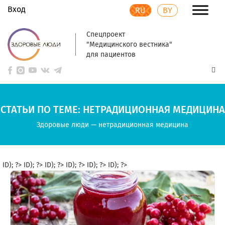
Вход
RU
BY
Спецпроект
"Медицинского вестника"
для пациентов
СТАТЬИ ПО ТЕМЕ: НЕТРАДИЦИОННАЯ МЕДИЦИНА
Здоровые люди
—
нетрадиционная медицина
ID); ?>
ID); ?>
ID); ?>
ID); ?>
ID); ?>
ID); ?>