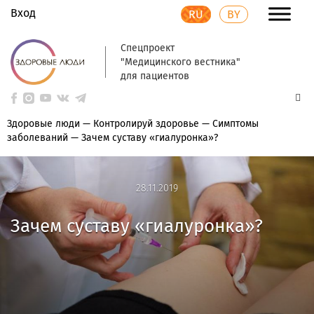
Вход
RU
BY
Спецпроект
"Медицинского вестника"
для пациентов
Здоровые люди
—
Контролируй здоровье
—
Симптомы
заболеваний
—
Зачем суставу «гиалуронка»?
28.11.2019
28.11.2019
Зачем суставу «гиалуронка»?