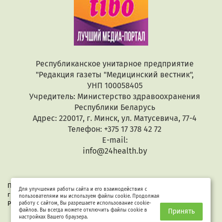
Республиканское унитарное предприятие
"Редакция газеты "Медицинский вестник",
УНП 100058405
Учредитель: Министерство здравоохранения
Республики Беларусь
Адрес: 220017, г. Минск, ул. Матусевича, 77-4
Телефон: +375 17 378 42 72
E-mail:
info@24health.by
При копировании или цитировании текстов активная
Для улучшения работы сайта и его взаимодействия с
гиперссылка обязательна. Все материалы защищены законом
пользователями мы используем файлы cookie. Продолжая
Республики Беларусь «Об авторском праве и смежных правах».
работу с сайтом, Вы разрешаете использование cookie-
файлов. Вы всегда можете отключить файлы cookie в
Принять
настройках Вашего браузера.