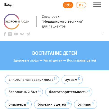
Вход
RU
BY
Спецпроект
"Медицинского вестника"
для пациентов
ВОСПИТАНИЕ ДЕТЕЙ
Здоровые люди
—
Расти детей
—
Воспитание детей
31
10
алкогольная зависимость
аутизм
43
26
безопасный быт
благотворительность
13
124
3
близнецы
болезни у детей
буллинг