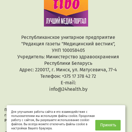
Республиканское унитарное предприятие
"Редакция газеты "Медицинский вестник",
УНП 100058405
Учредитель: Министерство здравоохранения
Республики Беларусь
Адрес: 220017, г. Минск, ул. Матусевича, 77-4
Телефон: +375 17 378 42 72
E-mail:
info@24health.by
При копировании или цитировании текстов активная
Для улучшения работы сайта и его взаимодействия с
гиперссылка обязательна. Все материалы защищены законом
пользователями мы используем файлы cookie. Продолжая
Республики Беларусь «Об авторском праве и смежных правах».
работу с сайтом, Вы разрешаете использование cookie-
файлов. Вы всегда можете отключить файлы cookie в
Принять
настройках Вашего браузера.