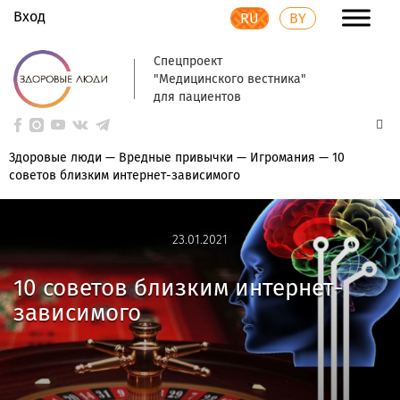
Вход
RU
BY
Спецпроект
"Медицинского вестника"
для пациентов
Здоровые люди
—
Вредные привычки
—
Игромания
—
10
советов близким интернет-зависимого
23.01.2021
23.01.2021
10 советов близким интернет-
зависимого