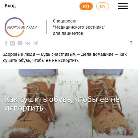
Вход
RU
BY
Спецпроект
"Медицинского вестника"
для пациентов
Здоровые люди
—
Будь счастливым
—
Дела домашние
—
Как
сушить обувь, чтобы ее не испортить
19.01.2025
19.01.2025
Как сушить обувь, чтобы ее не
испортить