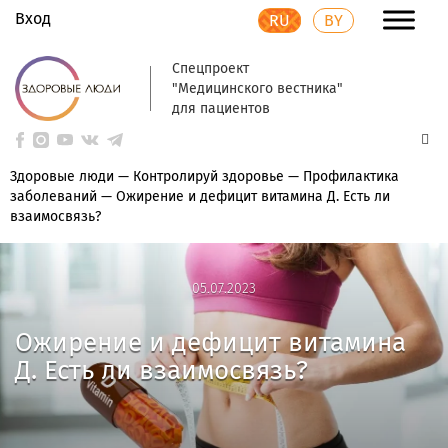
Вход
RU
BY
Спецпроект
"Медицинского вестника"
для пациентов
Здоровые люди
—
Контролируй здоровье
—
Профилактика
заболеваний
—
Ожирение и дефицит витамина Д. Есть ли
взаимосвязь?
05.07.2023
05.07.2023
Ожирение и дефицит витамина
Д. Есть ли взаимосвязь?