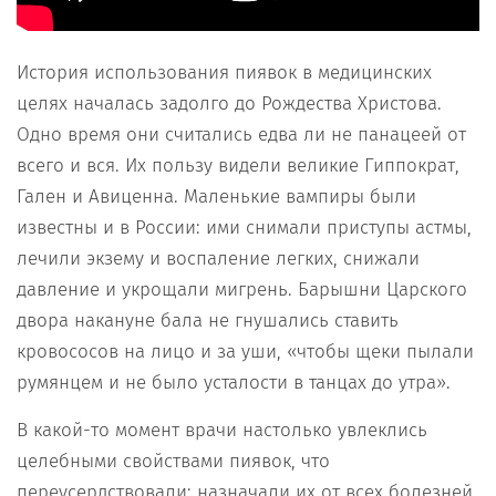
История использования пиявок в медицинских
целях началась задолго до Рождества Христова.
Одно время они считались едва ли не панацеей от
всего и вся. Их пользу видели великие Гиппократ,
Гален и Авиценна. Маленькие вампиры были
известны и в России: ими снимали приступы астмы,
лечили экзему и воспаление легких, снижали
давление и укрощали мигрень. Барышни Царского
двора накануне бала не гнушались ставить
кровососов на лицо и за уши, «чтобы щеки пылали
румянцем и не было усталости в танцах до утра».
В какой-то момент врачи настолько увлеклись
целебными свойствами пиявок, что
переусердствовали: назначали их от всех болезней