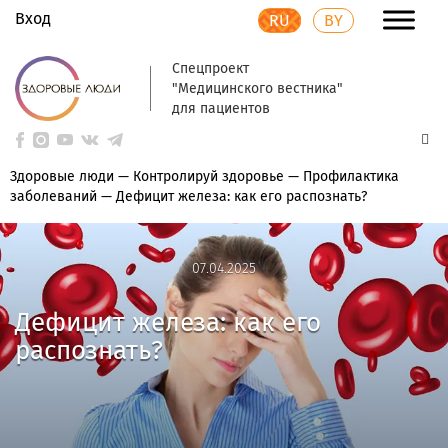
Вход
RU
BY
Спецпроект
"Медицинского вестника"
для пациентов
Здоровые люди
—
Контролируй здоровье
—
Профилактика
заболеваний
—
Дефицит железа: как его распознать?
07.04.2025
07.04.2025
Дефицит железа: как его
распознать?