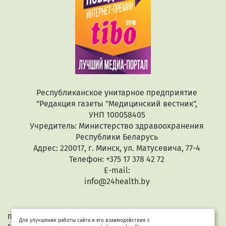
Республиканское унитарное предприятие
"Редакция газеты "Медицинский вестник",
УНП 100058405
Учредитель: Министерство здравоохранения
Республики Беларусь
Адрес: 220017, г. Минск, ул. Матусевича, 77-4
Телефон: +375 17 378 42 72
E-mail:
info@24health.by
При копировании или цитировании текстов активная
Для улучшения работы сайта и его взаимодействия с
гиперссылка обязательна. Все материалы защищены законом