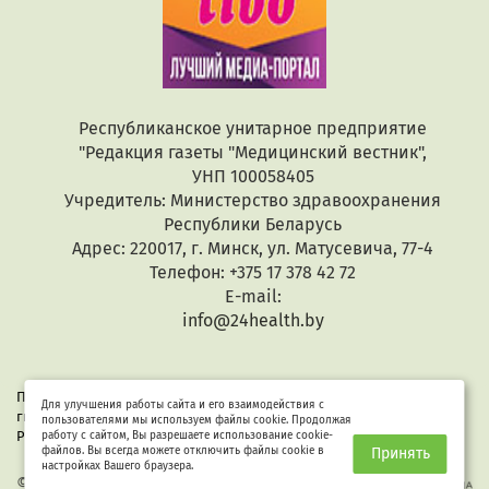
Республиканское унитарное предприятие
"Редакция газеты "Медицинский вестник",
УНП 100058405
Учредитель: Министерство здравоохранения
Республики Беларусь
Адрес: 220017, г. Минск, ул. Матусевича, 77-4
Телефон: +375 17 378 42 72
E-mail:
info@24health.by
При копировании или цитировании текстов активная
Для улучшения работы сайта и его взаимодействия с
гиперссылка обязательна. Все материалы защищены законом
пользователями мы используем файлы cookie. Продолжая
Республики Беларусь «Об авторском праве и смежных правах».
работу с сайтом, Вы разрешаете использование cookie-
файлов. Вы всегда можете отключить файлы cookie в
Принять
настройках Вашего браузера.
© 2026 Здоровые люди
Разработка