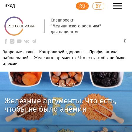
Вход
RU
BY
Спецпроект
"Медицинского вестника"
для пациентов
Здоровые люди
—
Контролируй здоровье
—
Профилактика
заболеваний
—
Железные аргументы. Что есть, чтобы не было
анемии
24.04.2025
24.04.2025
Железные аргументы. Что есть,
чтобы не было анемии