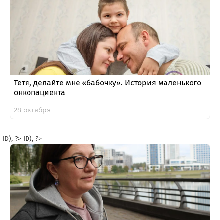
Тетя, делайте мне «бабочку». История маленького
онкопациента
28 октября
ID); ?>
ID); ?>