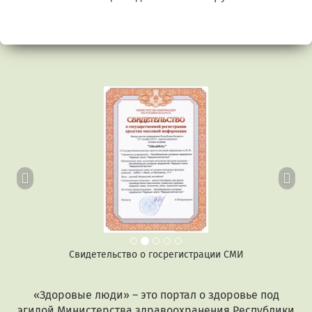
Предыдущий
Сл
Свидетельство о госрегистрации СМИ
«Здоровые люди» – это портал о здоровье под
эгидой Министерства здравоохранения Республики