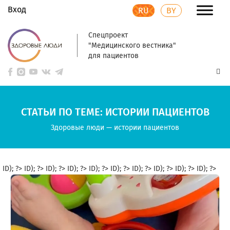
Вход
RU
BY
Спецпроект
"Медицинского вестника"
для пациентов
СТАТЬИ ПО ТЕМЕ: ИСТОРИИ ПАЦИЕНТОВ
Здоровые люди
—
истории пациентов
ID); ?>
ID); ?>
ID); ?>
ID); ?>
ID); ?>
ID); ?>
ID); ?>
ID); ?>
ID); ?>
ID); ?>