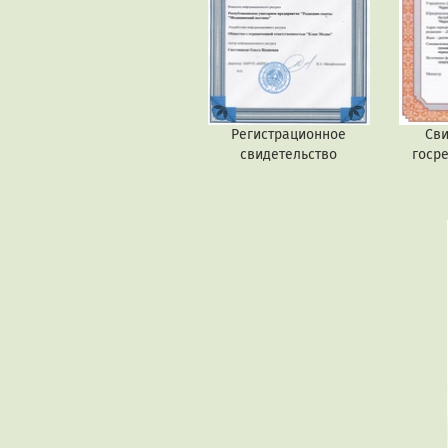
Регистрационное
Сви
свидетельство
госр