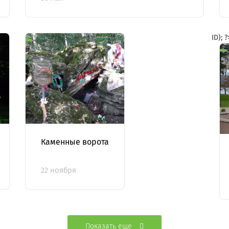
ID); 
Каменные ворота
22 ноября
Показать еще