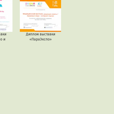
авки
Диплом выставки
о и
«ПараЭкспо»