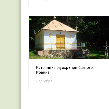
выезде за границу?
Источник под охраной Святого
Иоанна
7 декабря