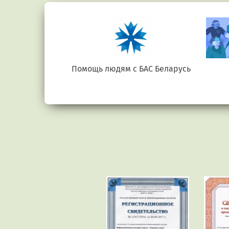
е.бел
Помощь людям с БАС Беларусь