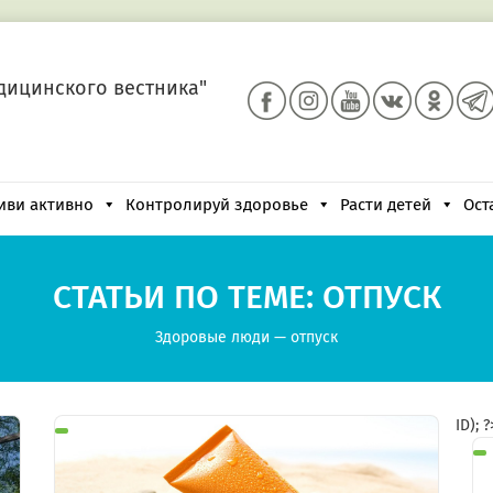
дицинского вестника"
иви активно
Контролируй здоровье
Расти детей
Ост
СТАТЬИ ПО ТЕМЕ: ОТПУСК
Здоровые люди
—
отпуск
ID); 