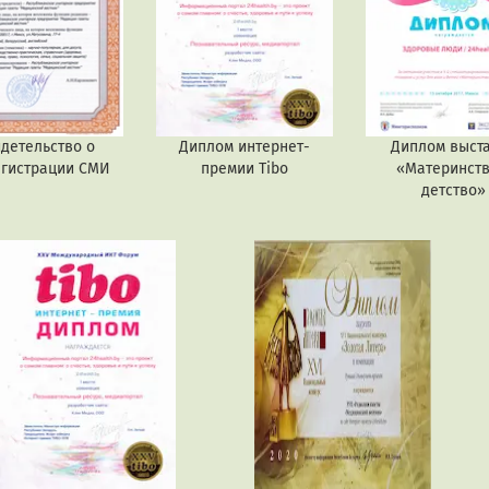
детельство о
Диплом интернет-
Диплом выст
егистрации СМИ
премии Tibo
«Материнств
детство»