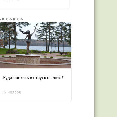
?>
ID); ?>
ID); ?>
Куда поехать в отпуск осенью?
17 ноября