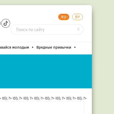
RU
BY
авайся молодым
Вредные привычки
?>
ID); ?>
ID); ?>
ID); ?>
ID); ?>
ID); ?>
ID); ?>
ID); ?>
ID); ?>