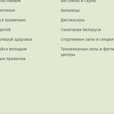
счастливым
Бассейны и сауны
активно
Больницы
ся правильно
Диспансеры
 детей
Санатории Беларуси
олируй здоровье
Спортивные залы и секции
айся молодым
Тренажерные залы и фитн
центры
ые привычки