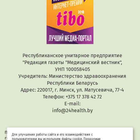
Республиканское унитарное предприятие
"Редакция газеты "Медицинский вестник",
УНП 100058405
Учредитель: Министерство здравоохранения
Республики Беларусь
Адрес: 220017, г. Минск, ул. Матусевича, 77-4
Телефон: +375 17 378 42 72
E-mail:
info@24health.by
При копировании или цитировании текстов активная
Для улучшения работы сайта и его взаимодействия с
гиперссылка обязательна. Все материалы защищены законом
пользователями мы используем файлы cookie. Продолжая