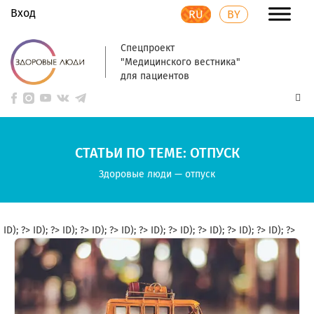
Вход
RU
BY
Спецпроект
"Медицинского вестника"
для пациентов
СТАТЬИ ПО ТЕМЕ: ОТПУСК
Здоровые люди
—
отпуск
ID); ?>
ID); ?>
ID); ?>
ID); ?>
ID); ?>
ID); ?>
ID); ?>
ID); ?>
ID); ?>
ID); ?>