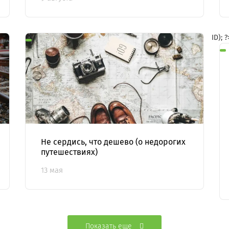
ID); 
Не сердись, что дешево (о недорогих
путешествиях)
13 мая
Показать еще