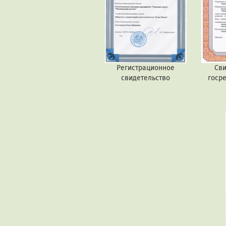
Регистрационное
Сви
свидетельство
госр