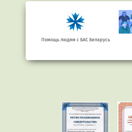
е.бел
Помощь людям с БАС Беларусь