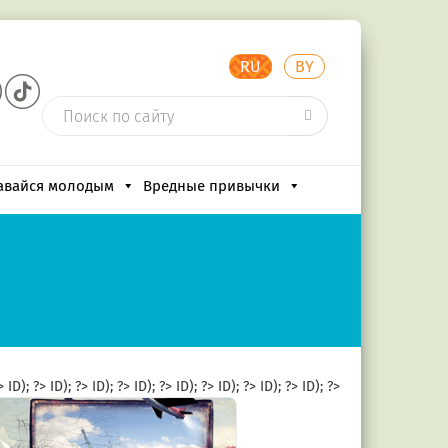
RU
BY
авайся молодым
Вредные привычки
?>
ID); ?>
ID); ?>
ID); ?>
ID); ?>
ID); ?>
ID); ?>
ID); ?>
ID); ?>