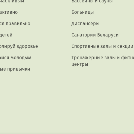
счастливым
Бассейны и сауны
активно
Больницы
ся правильно
Диспансеры
 детей
Санатории Беларуси
олируй здоровье
Спортивные залы и секции
айся молодым
Тренажерные залы и фитн
центры
ые привычки