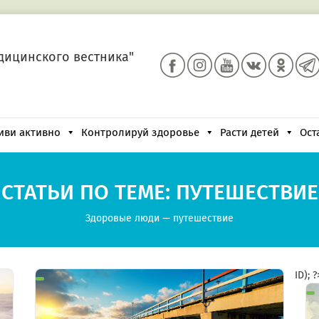
дицинского вестника"
иви активно
Контролируй здоровье
Расти детей
Ост
СТАТЬИ ПО ТЕМЕ: ПУТЕШЕСТВИЕ
Здоровые люди
—
путешествие
ID); 