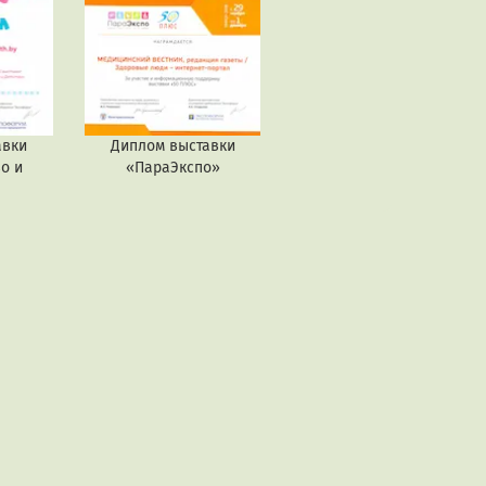
авки
Диплом выставки
о и
«ПараЭкспо»