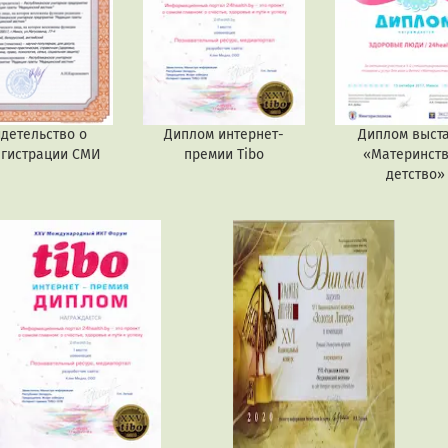
детельство о
Диплом интернет-
Диплом выст
егистрации СМИ
премии Tibo
«Материнств
детство»