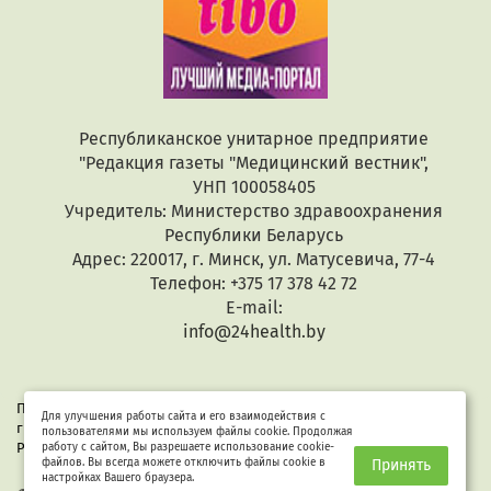
Республиканское унитарное предприятие
"Редакция газеты "Медицинский вестник",
УНП 100058405
Учредитель: Министерство здравоохранения
Республики Беларусь
Адрес: 220017, г. Минск, ул. Матусевича, 77-4
Телефон: +375 17 378 42 72
E-mail:
info@24health.by
При копировании или цитировании текстов активная
Для улучшения работы сайта и его взаимодействия с
гиперссылка обязательна. Все материалы защищены законом
пользователями мы используем файлы cookie. Продолжая
Республики Беларусь «Об авторском праве и смежных правах».
работу с сайтом, Вы разрешаете использование cookie-
файлов. Вы всегда можете отключить файлы cookie в
Принять
настройках Вашего браузера.