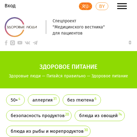
Вход
RU
BY
Спецпроект
"Медицинского вестника"
для пациентов
ЗДОРОВОЕ ПИТАНИЕ
Здоровые люди
—
Питайся правильно
—
Здоровое питание
4
31
6
50+
аллергия
без глютена
20
74
безопасность продуктов
блюда из овощей
30
блюда из рыбы и морепродуктов