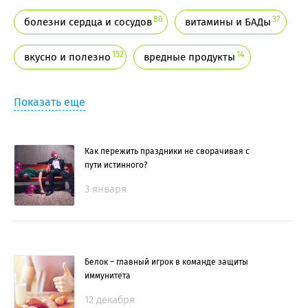
80
37
болезни сердца и сосудов
витамины и БАДы
152
14
вкусно и полезно
вредные продукты
Показать еще
Как пережить праздники не сворачивая с
пути истинного?
3 января
Белок – главный игрок в команде защиты
иммунитета
12 декабря