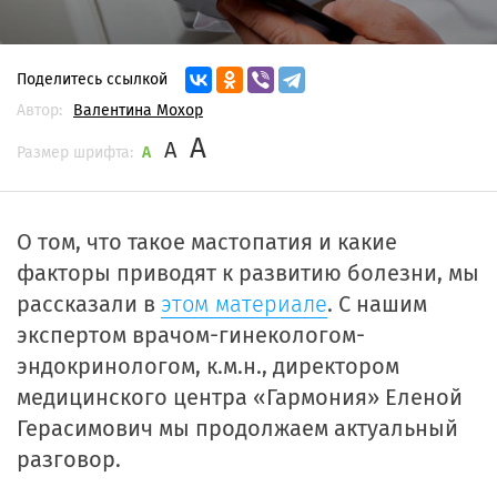
Поделитесь ссылкой
Автор:
Валентина Мохор
A
A
Размер шрифта:
A
О том, что такое мастопатия и какие
факторы приводят к развитию болезни, мы
рассказали в
э
том материале
. С нашим
экспертом врачом-гинекологом-
эндокринологом, к.м.н., директором
медицинского центра «Гармония» Еленой
Герасимович мы продолжаем актуальный
разговор.