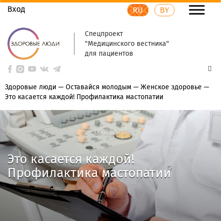
Вход
RU
BY
Спецпроект
"Медицинского вестника"
для пациентов
Здоровые люди
—
Оставайся молодым
—
Женское здоровье
—
Это касается каждой! Профилактика мастопатии
05.03.2018
05.03.2018
Это касается каждой!
Профилактика мастопатии